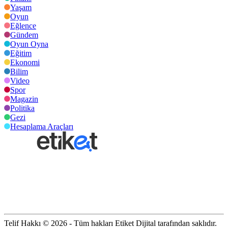
Yaşam
Oyun
Eğlence
Gündem
Oyun Oyna
Eğitim
Ekonomi
Bilim
Video
Spor
Magazin
Politika
Gezi
Hesaplama Araçları
Telif Hakkı © 2026 - Tüm hakları Etiket Dijital tarafından saklıdır.