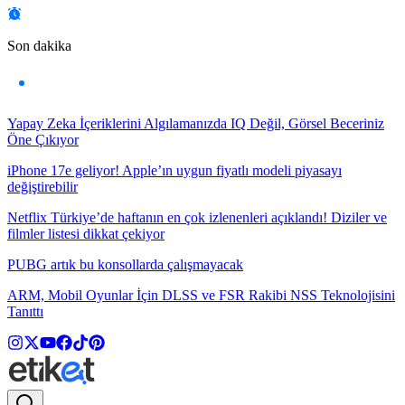
Son dakika
Yapay Zeka İçeriklerini Algılamanızda IQ Değil, Görsel Beceriniz
Öne Çıkıyor
iPhone 17e geliyor! Apple’ın uygun fiyatlı modeli piyasayı
değiştirebilir
Netflix Türkiye’de haftanın en çok izlenenleri açıklandı! Diziler ve
filmler listesi dikkat çekiyor
PUBG artık bu konsollarda çalışmayacak
ARM, Mobil Oyunlar İçin DLSS ve FSR Rakibi NSS Teknolojisini
Tanıttı