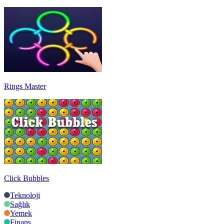
Rings Master
Click Bubbles
Teknoloji
Sağlık
Yemek
Finans