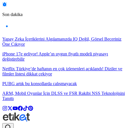
Son dakika
Yapay Zeka İçeriklerini Algılamanızda IQ Değil, Görsel Beceriniz
Öne Çıkıyor
iPhone 17e geliyor! Apple’ın uygun fiyatlı modeli piyasayı
değiştirebilir
Netflix Türkiye’de haftanın en çok izlenenleri açıklandı! Diziler ve
filmler listesi dikkat çekiyor
PUBG artık bu konsollarda çalışmayacak
ARM, Mobil Oyunlar İçin DLSS ve FSR Rakibi NSS Teknolojisini
Tanıttı