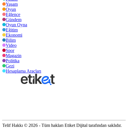
Yaşam
Oyun
Eğlence
Gündem
Oyun Oyna
Eğitim
Ekonomi
Bilim
Video
Spor
Magazin
Politika
Gezi
Hesaplama Araçları
Telif Hakkı © 2026 - Tüm hakları Etiket Dijital tarafından saklıdır.