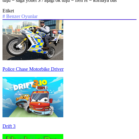
tuşu = sağa yönel S / aşağı ok tuşu = fren H = kornaya bas
Etiket
#
Benzer Oyunlar
Police Chase Motorbike Driver
Drift 3