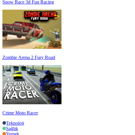
Snow Race 3d Fun Racing
Zombie Arena 2 Fury Road
Crime Moto Racer
Teknoloji
Sağlık
Yemek