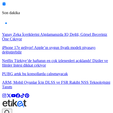
Son dakika
Yapay Zeka İçeriklerini Algılamanızda IQ Değil, Görsel Beceriniz
Öne Çıkıyor
iPhone 17e geliyor! Apple’ın uygun fiyatlı modeli piyasayı
değiştirebilir
Netflix Türkiye’de haftanın en çok izlenenleri açıklandı! Diziler ve
filmler listesi dikkat çekiyor
PUBG artık bu konsollarda çalışmayacak
ARM, Mobil Oyunlar İçin DLSS ve FSR Rakibi NSS Teknolojisini
Tanıttı