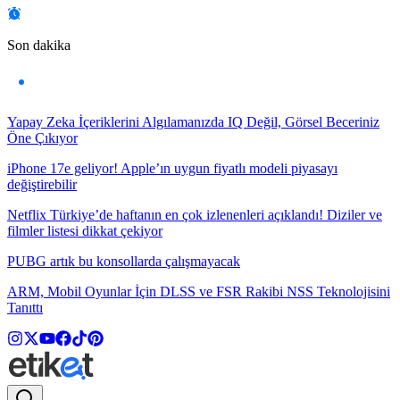
Son dakika
Yapay Zeka İçeriklerini Algılamanızda IQ Değil, Görsel Beceriniz
Öne Çıkıyor
iPhone 17e geliyor! Apple’ın uygun fiyatlı modeli piyasayı
değiştirebilir
Netflix Türkiye’de haftanın en çok izlenenleri açıklandı! Diziler ve
filmler listesi dikkat çekiyor
PUBG artık bu konsollarda çalışmayacak
ARM, Mobil Oyunlar İçin DLSS ve FSR Rakibi NSS Teknolojisini
Tanıttı