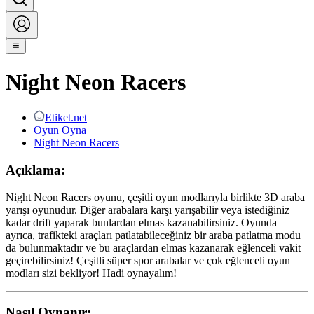
Night Neon Racers
Etiket.net
Oyun Oyna
Night Neon Racers
Açıklama:
Night Neon Racers oyunu, çeşitli oyun modlarıyla birlikte 3D araba
yarışı oyunudur. Diğer arabalara karşı yarışabilir veya istediğiniz
kadar drift yaparak bunlardan elmas kazanabilirsiniz. Oyunda
ayrıca, trafikteki araçları patlatabileceğiniz bir araba patlatma modu
da bulunmaktadır ve bu araçlardan elmas kazanarak eğlenceli vakit
geçirebilirsiniz! Çeşitli süper spor arabalar ve çok eğlenceli oyun
modları sizi bekliyor! Hadi oynayalım!
Nasıl Oynanır: