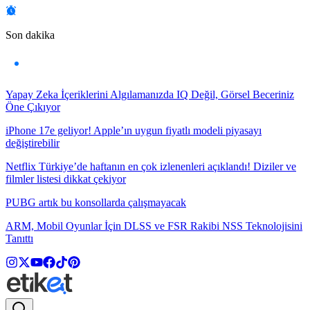
Son dakika
Yapay Zeka İçeriklerini Algılamanızda IQ Değil, Görsel Beceriniz
Öne Çıkıyor
iPhone 17e geliyor! Apple’ın uygun fiyatlı modeli piyasayı
değiştirebilir
Netflix Türkiye’de haftanın en çok izlenenleri açıklandı! Diziler ve
filmler listesi dikkat çekiyor
PUBG artık bu konsollarda çalışmayacak
ARM, Mobil Oyunlar İçin DLSS ve FSR Rakibi NSS Teknolojisini
Tanıttı