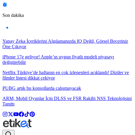
Son dakika
Yapay Zeka İçeriklerini Algılamanızda IQ Değil, Görsel Beceriniz
Öne Çıkıyor
iPhone 17e geliyor! Apple’ın uygun fiyatlı modeli piyasayı
değiştirebilir
Netflix Türkiye’de haftanın en çok izlenenleri açıklandı! Diziler ve
filmler listesi dikkat çekiyor
PUBG artık bu konsollarda çalışmayacak
ARM, Mobil Oyunlar İçin DLSS ve FSR Rakibi NSS Teknolojisini
Tanıttı