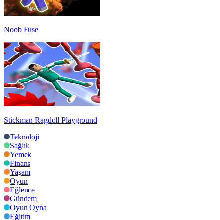
Noob Fuse
Stickman Ragdoll Playground
Teknoloji
Sağlık
Yemek
Finans
Yaşam
Oyun
Eğlence
Gündem
Oyun Oyna
Eğitim