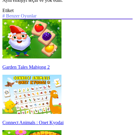
Aynı emojiyi seçin ve yok edin.
Etiket
#
Benzer Oyunlar
Garden Tales Mahjong 2
Connect Animals : Onet Kyodai