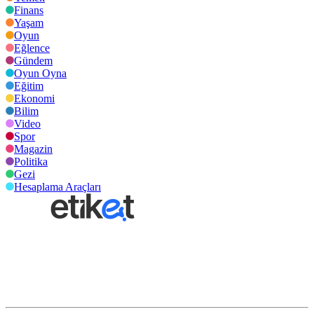
Finans
Yaşam
Oyun
Eğlence
Gündem
Oyun Oyna
Eğitim
Ekonomi
Bilim
Video
Spor
Magazin
Politika
Gezi
Hesaplama Araçları