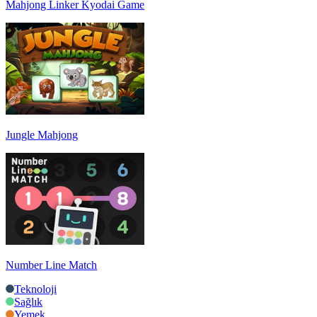
Mahjong Linker Kyodai Game
Jungle Mahjong
Number Line Match
Teknoloji
Sağlık
Yemek