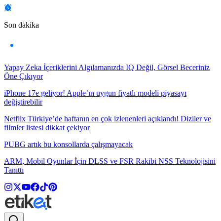
Son dakika
Yapay Zeka İçeriklerini Algılamanızda IQ Değil, Görsel Beceriniz
Öne Çıkıyor
iPhone 17e geliyor! Apple’ın uygun fiyatlı modeli piyasayı
değiştirebilir
Netflix Türkiye’de haftanın en çok izlenenleri açıklandı! Diziler ve
filmler listesi dikkat çekiyor
PUBG artık bu konsollarda çalışmayacak
ARM, Mobil Oyunlar İçin DLSS ve FSR Rakibi NSS Teknolojisini
Tanıttı