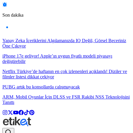
Son dakika
Yapay Zeka İçeriklerini Algılamanızda IQ Değil, Görsel Beceriniz
Öne Çıkıyor
iPhone 17e geliyor! Apple’ın uygun fiyatlı modeli piyasayı
değiştirebilir
Netflix Türkiye’de haftanın en çok izlenenleri açıklandı! Diziler ve
filmler listesi dikkat çekiyor
PUBG artık bu konsollarda çalışmayacak
ARM, Mobil Oyunlar İçin DLSS ve FSR Rakibi NSS Teknolojisini
Tanıttı