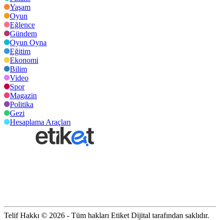
Yaşam
Oyun
Eğlence
Gündem
Oyun Oyna
Eğitim
Ekonomi
Bilim
Video
Spor
Magazin
Politika
Gezi
Hesaplama Araçları
Telif Hakkı © 2026 - Tüm hakları Etiket Dijital tarafından saklıdır.