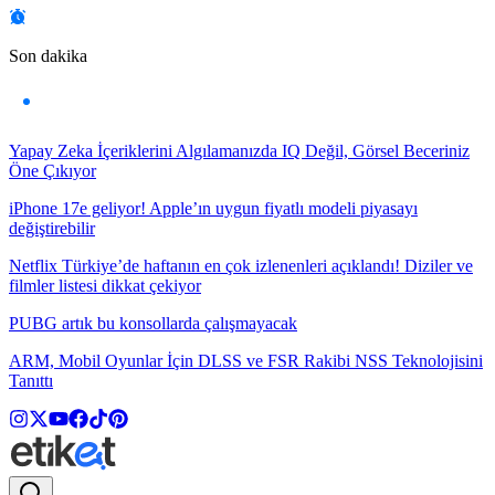
Son dakika
Yapay Zeka İçeriklerini Algılamanızda IQ Değil, Görsel Beceriniz
Öne Çıkıyor
iPhone 17e geliyor! Apple’ın uygun fiyatlı modeli piyasayı
değiştirebilir
Netflix Türkiye’de haftanın en çok izlenenleri açıklandı! Diziler ve
filmler listesi dikkat çekiyor
PUBG artık bu konsollarda çalışmayacak
ARM, Mobil Oyunlar İçin DLSS ve FSR Rakibi NSS Teknolojisini
Tanıttı