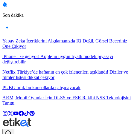
Son dakika
Yapay Zeka İçeriklerini Algılamanızda IQ Değil, Görsel Beceriniz
Öne Çıkıyor
iPhone 17e geliyor! Apple’ın uygun fiyatlı modeli piyasayı
değiştirebilir
Netflix Türkiye’de haftanın en çok izlenenleri açıklandı! Diziler ve
filmler listesi dikkat çekiyor
PUBG artık bu konsollarda çalışmayacak
ARM, Mobil Oyunlar İçin DLSS ve FSR Rakibi NSS Teknolojisini
Tanıttı