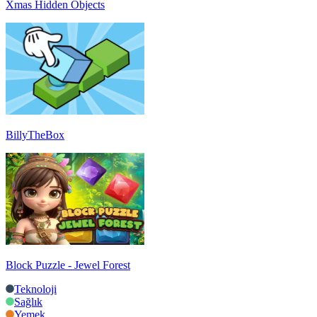
Xmas Hidden Objects
BillyTheBox
Block Puzzle - Jewel Forest
Teknoloji
Sağlık
Yemek