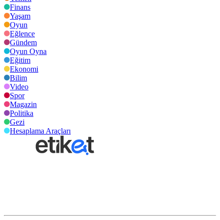
Finans
Yaşam
Oyun
Eğlence
Gündem
Oyun Oyna
Eğitim
Ekonomi
Bilim
Video
Spor
Magazin
Politika
Gezi
Hesaplama Araçları