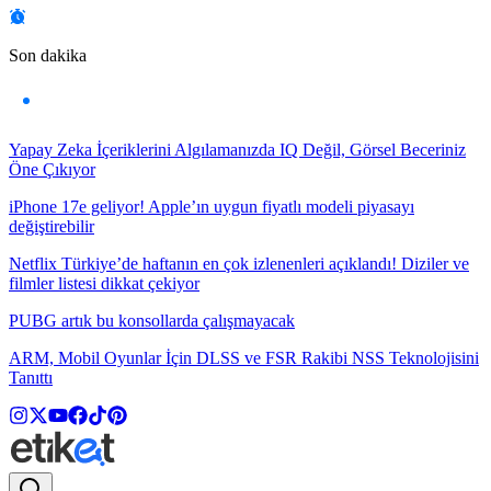
Son dakika
Yapay Zeka İçeriklerini Algılamanızda IQ Değil, Görsel Beceriniz
Öne Çıkıyor
iPhone 17e geliyor! Apple’ın uygun fiyatlı modeli piyasayı
değiştirebilir
Netflix Türkiye’de haftanın en çok izlenenleri açıklandı! Diziler ve
filmler listesi dikkat çekiyor
PUBG artık bu konsollarda çalışmayacak
ARM, Mobil Oyunlar İçin DLSS ve FSR Rakibi NSS Teknolojisini
Tanıttı