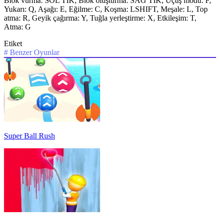
Blok vurma: SOL TIK, Blok oluşturma: SAĞ TIK, Uçuş modu: F,
Yukarı: Q, Aşağı: E, Eğilme: C, Koşma: LSHIFT, Meşale: L, Top
atma: R, Geyik çağırma: Y, Tuğla yerleştirme: X, Etkileşim: T,
Atma: G
Etiket
#
Benzer Oyunlar
Super Ball Rush