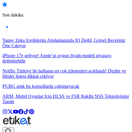
Son dakika
Yapay Zeka İçeriklerini Algılamanızda IQ Değil, Görsel Beceriniz
Öne Çıkıyor
iPhone 17e geliyor! Apple’ın uygun fiyatlı modeli piyasayı
değiştirebilir
Netflix Türkiye’de haftanın en çok izlenenleri açıklandı! Diziler ve
filmler listesi dikkat çekiyor
PUBG artık bu konsollarda çalışmayacak
ARM, Mobil Oyunlar İçin DLSS ve FSR Rakibi NSS Teknolojisini
Tanıttı