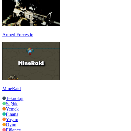
Armed Forces.io
MineRaid
Teknoloji
Sağlık
Yemek
Finans
Yaşam
Oyun
Eğlence