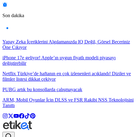
Son dakika
Yapay Zeka İçeriklerini Algılamanızda IQ Değil, Görsel Beceriniz
Öne Çıkıyor
iPhone 17e geliyor! Apple’ın uygun fiyatlı modeli piyasayı
değiştirebilir
Netflix Türkiye’de haftanın en çok izlenenleri açıklandı! Diziler ve
filmler listesi dikkat çekiyor
PUBG artık bu konsollarda çalışmayacak
ARM, Mobil Oyunlar İçin DLSS ve FSR Rakibi NSS Teknolojisini
Tanıttı