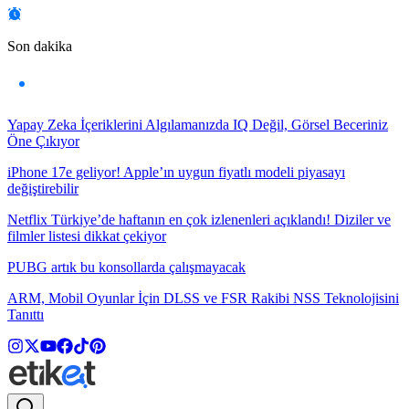
Son dakika
Yapay Zeka İçeriklerini Algılamanızda IQ Değil, Görsel Beceriniz
Öne Çıkıyor
iPhone 17e geliyor! Apple’ın uygun fiyatlı modeli piyasayı
değiştirebilir
Netflix Türkiye’de haftanın en çok izlenenleri açıklandı! Diziler ve
filmler listesi dikkat çekiyor
PUBG artık bu konsollarda çalışmayacak
ARM, Mobil Oyunlar İçin DLSS ve FSR Rakibi NSS Teknolojisini
Tanıttı