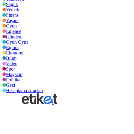
Sağlık
Yemek
Finans
Yaşam
Oyun
Eğlence
Gündem
Oyun Oyna
Eğitim
Ekonomi
Bilim
Video
Spor
Magazin
Politika
Gezi
Hesaplama Araçları