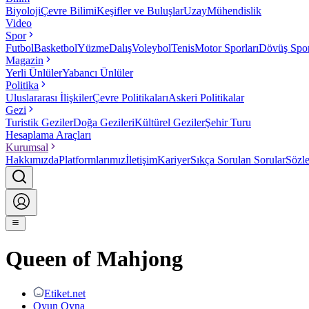
Biyoloji
Çevre Bilimi
Keşifler ve Buluşlar
Uzay
Mühendislik
Video
Spor
Futbol
Basketbol
Yüzme
Dalış
Voleybol
Tenis
Motor Sporları
Dövüş Spor
Magazin
Yerli Ünlüler
Yabancı Ünlüler
Politika
Uluslararası İlişkiler
Çevre Politikaları
Askeri Politikalar
Gezi
Turistik Geziler
Doğa Gezileri
Kültürel Geziler
Şehir Turu
Hesaplama Araçları
Kurumsal
Hakkımızda
Platformlarımız
İletişim
Kariyer
Sıkça Sorulan Sorular
Sözl
Queen of Mahjong
Etiket.net
Oyun Oyna