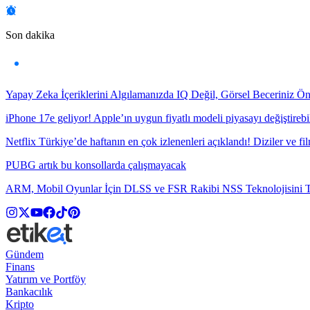
Son dakika
Yapay Zeka İçeriklerini Algılamanızda IQ Değil, Görsel Beceriniz Ö
iPhone 17e geliyor! Apple’ın uygun fiyatlı modeli piyasayı değiştirebil
Netflix Türkiye’de haftanın en çok izlenenleri açıklandı! Diziler ve fil
PUBG artık bu konsollarda çalışmayacak
ARM, Mobil Oyunlar İçin DLSS ve FSR Rakibi NSS Teknolojisini Ta
Gündem
Finans
Yatırım ve Portföy
Bankacılık
Kripto