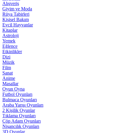
Alışveriş
Giyim ve Moda
Rüya Tabirleri
Kişisel Bakım
Evcil Hayvanlar
Kitaplar
Astroloji
Yemek
Eğlence
Etkinlikler
Dizi
Müzik
Film
Sanat
Anime
Masallar
Oyun Oyna
Futbol Oyunları
Bulmaca Oyunları
Araba Yarışı Oyunları
2 Kişilik Oyunlar
Tıklama Oyunları
Çöp Adam Oyunları
Nişancılık Oyunları
3D Oyunlar