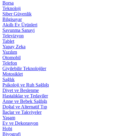
Borsa
Teknoloji
Siber Güvenlik
Bilgisayar
Akıllı Ev Ürünleri
Savunma Sanayi
Televizyon
Tablet
Yapay Zeka
Yazılım
Otomobil
Telefon
Giyilebilir Teknolojiler
Motosiklet
Sağlık
Psikoloji ve Ruh Sağlığı
Diyet ve Beslenme
Hastalıklar ve Tedaviler
Anne ve Bebek Sağlığı
Doğal ve Alternatif Tıp
İlaçlar ve Takviyeler
Yaşam
Ev ve Dekorasyon
Hobi
Biyografi