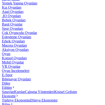
Yemek Yapma Oyunları
Kız Oyunları
Atari Oyunları
.IO Oyunları
Bebek Oyunları
Basit Oyunlar
Spor Oyunları
Çok Oyunculu Oyunlar
Eşleştirme Oyunları
Erkek Oyunları
Macera Oyunları
Aksiyon Oyunları
Oyun
Konsol Oyunları
Mobil Oyunlar
VR Oyunlar
Oyun İncelemeleri
E-Spor
Bilgisayar Oyunları
Diğer
Eğitim
Sınavlar
Kurslar
Çalışma Yöntemleri
Kişisel Gelişim
Ekonomi
Türkiye Ekonomisi
Dünya Ekonomisi
Bilim