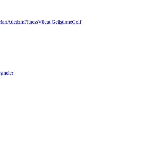
ları
Atletizm
Fitness
Vücut Geliştirme
Golf
eşmeler