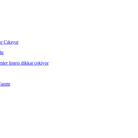
ne Çıkıyor
ir
mler listesi dikkat çekiyor
nıttı