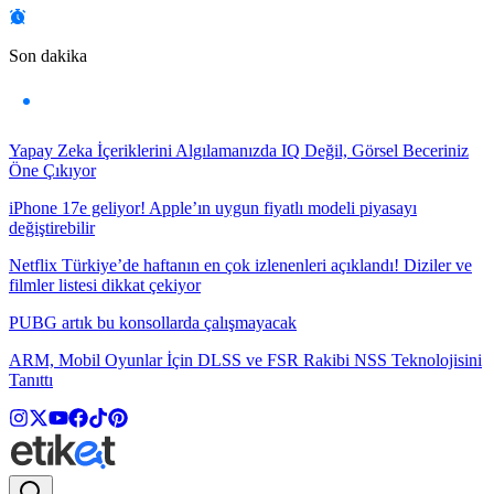
Son dakika
Yapay Zeka İçeriklerini Algılamanızda IQ Değil, Görsel Beceriniz
Öne Çıkıyor
iPhone 17e geliyor! Apple’ın uygun fiyatlı modeli piyasayı
değiştirebilir
Netflix Türkiye’de haftanın en çok izlenenleri açıklandı! Diziler ve
filmler listesi dikkat çekiyor
PUBG artık bu konsollarda çalışmayacak
ARM, Mobil Oyunlar İçin DLSS ve FSR Rakibi NSS Teknolojisini
Tanıttı