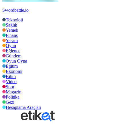
Swordbattle.io
Teknoloji
Sağlık
Yemek
Finans
Yaşam
Oyun
Eğlence
Gündem
Oyun Oyna
Eğitim
Ekonomi
Bilim
Video
Spor
Magazin
Politika
Gezi
Hesaplama Araçları