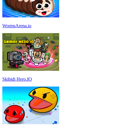
WormsArena.io
Skibidi Hero.IO