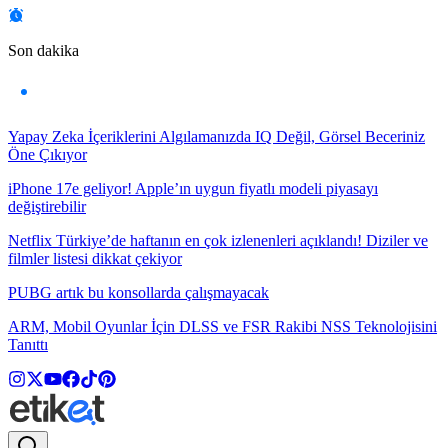
Son dakika
Yapay Zeka İçeriklerini Algılamanızda IQ Değil, Görsel Beceriniz
Öne Çıkıyor
iPhone 17e geliyor! Apple’ın uygun fiyatlı modeli piyasayı
değiştirebilir
Netflix Türkiye’de haftanın en çok izlenenleri açıklandı! Diziler ve
filmler listesi dikkat çekiyor
PUBG artık bu konsollarda çalışmayacak
ARM, Mobil Oyunlar İçin DLSS ve FSR Rakibi NSS Teknolojisini
Tanıttı