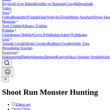
Biyoloji
Çevre Bilimi
Keşifler ve Buluşlar
Uzay
Mühendislik
Video
Spor
Futbol
Basketbol
Yüzme
Dalış
Voleybol
Tenis
Motor Sporları
Dövüş Spor
Magazin
Yerli Ünlüler
Yabancı Ünlüler
Politika
Uluslararası İlişkiler
Çevre Politikaları
Askeri Politikalar
Gezi
Turistik Geziler
Doğa Gezileri
Kültürel Geziler
Şehir Turu
Hesaplama Araçları
Kurumsal
Hakkımızda
Platformlarımız
İletişim
Kariyer
Sıkça Sorulan Sorular
Sözl
Shoot Run Monster Hunting
Etiket.net
Oyun Oyna