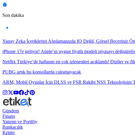
Son dakika
Yapay Zeka İçeriklerini Algılamanızda IQ Değil, Görsel Beceriniz Ö
iPhone 17e geliyor! Apple’ın uygun fiyatlı modeli piyasayı değiştirebil
Netflix Türkiye’de haftanın en çok izlenenleri açıklandı! Diziler ve fil
PUBG artık bu konsollarda çalışmayacak
ARM, Mobil Oyunlar İçin DLSS ve FSR Rakibi NSS Teknolojisini Ta
Gündem
Finans
Yatırım ve Portföy
Bankacılık
Kripto