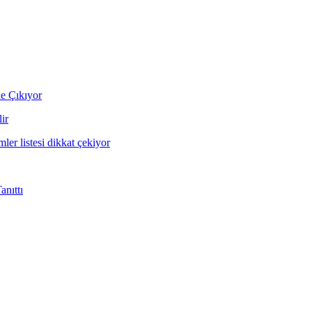
ne Çıkıyor
ir
mler listesi dikkat çekiyor
nıttı