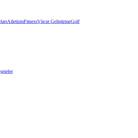
ları
Atletizm
Fitness
Vücut Geliştirme
Golf
eşmeler