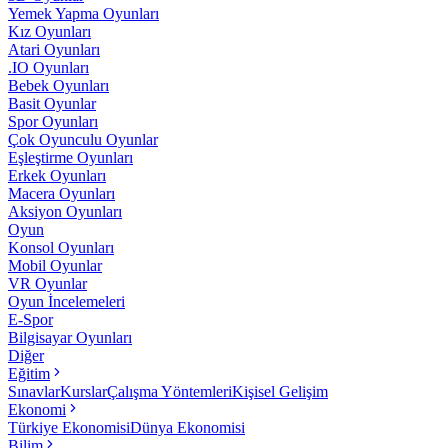
Yemek Yapma Oyunları
Kız Oyunları
Atari Oyunları
.IO Oyunları
Bebek Oyunları
Basit Oyunlar
Spor Oyunları
Çok Oyunculu Oyunlar
Eşleştirme Oyunları
Erkek Oyunları
Macera Oyunları
Aksiyon Oyunları
Oyun
Konsol Oyunları
Mobil Oyunlar
VR Oyunlar
Oyun İncelemeleri
E-Spor
Bilgisayar Oyunları
Diğer
Eğitim
Sınavlar
Kurslar
Çalışma Yöntemleri
Kişisel Gelişim
Ekonomi
Türkiye Ekonomisi
Dünya Ekonomisi
Bilim