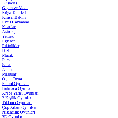
Alışveriş
Giyim ve Moda
Rüya Tabirleri
Kişisel Bakım
Evcil Hayvanlar
Kitaplar
Astroloji
Yemek
Eğlence
Etkinlikler
Dizi
Müzik
Film
Sanat
Anime
Masallar
Oyun Oyna
Futbol Oyunları
Bulmaca Oyunları
Araba Yarışı Oyunları
2 Kişilik Oyunlar
Tıklama Oyunları
Çöp Adam Oyunları
Nişancılık Oyunları
3D Oyunlar