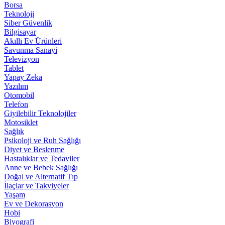
Borsa
Teknoloji
Siber Güvenlik
Bilgisayar
Akıllı Ev Ürünleri
Savunma Sanayi
Televizyon
Tablet
Yapay Zeka
Yazılım
Otomobil
Telefon
Giyilebilir Teknolojiler
Motosiklet
Sağlık
Psikoloji ve Ruh Sağlığı
Diyet ve Beslenme
Hastalıklar ve Tedaviler
Anne ve Bebek Sağlığı
Doğal ve Alternatif Tıp
İlaçlar ve Takviyeler
Yaşam
Ev ve Dekorasyon
Hobi
Biyografi