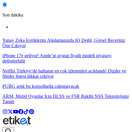
Son dakika
Yapay Zeka İçeriklerini Algılamanızda IQ Değil, Görsel Beceriniz
Öne Çıkıyor
iPhone 17e geliyor! Apple’ın uygun fiyatlı modeli piyasayı
değiştirebilir
Netflix Türkiye’de haftanın en çok izlenenleri açıklandı! Diziler ve
filmler listesi dikkat çekiyor
PUBG artık bu konsollarda çalışmayacak
ARM, Mobil Oyunlar İçin DLSS ve FSR Rakibi NSS Teknolojisini
Tanıttı