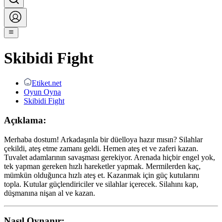
Skibidi Fight
Etiket.net
Oyun Oyna
Skibidi Fight
Açıklama:
Merhaba dostum! Arkadaşınla bir düelloya hazır mısın? Silahlar
çekildi, ateş etme zamanı geldi. Hemen ateş et ve zaferi kazan.
Tuvalet adamlarının savaşması gerekiyor. Arenada hiçbir engel yok,
tek yapman gereken hızlı hareketler yapmak. Mermilerden kaç,
mümkün olduğunca hızlı ateş et. Kazanmak için güç kutularını
topla. Kutular güçlendiriciler ve silahlar içerecek. Silahını kap,
düşmanına nişan al ve kazan.
Nasıl Oynanır: