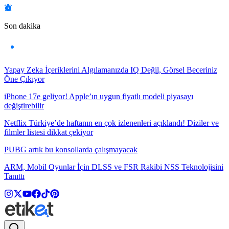
Son dakika
Yapay Zeka İçeriklerini Algılamanızda IQ Değil, Görsel Beceriniz
Öne Çıkıyor
iPhone 17e geliyor! Apple’ın uygun fiyatlı modeli piyasayı
değiştirebilir
Netflix Türkiye’de haftanın en çok izlenenleri açıklandı! Diziler ve
filmler listesi dikkat çekiyor
PUBG artık bu konsollarda çalışmayacak
ARM, Mobil Oyunlar İçin DLSS ve FSR Rakibi NSS Teknolojisini
Tanıttı