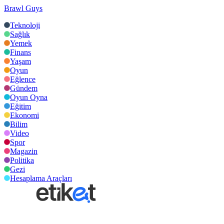
Brawl Guys
Teknoloji
Sağlık
Yemek
Finans
Yaşam
Oyun
Eğlence
Gündem
Oyun Oyna
Eğitim
Ekonomi
Bilim
Video
Spor
Magazin
Politika
Gezi
Hesaplama Araçları