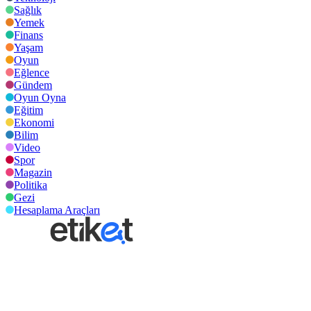
Sağlık
Yemek
Finans
Yaşam
Oyun
Eğlence
Gündem
Oyun Oyna
Eğitim
Ekonomi
Bilim
Video
Spor
Magazin
Politika
Gezi
Hesaplama Araçları