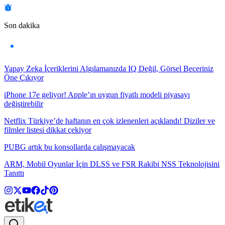
Son dakika
Yapay Zeka İçeriklerini Algılamanızda IQ Değil, Görsel Beceriniz
Öne Çıkıyor
iPhone 17e geliyor! Apple’ın uygun fiyatlı modeli piyasayı
değiştirebilir
Netflix Türkiye’de haftanın en çok izlenenleri açıklandı! Diziler ve
filmler listesi dikkat çekiyor
PUBG artık bu konsollarda çalışmayacak
ARM, Mobil Oyunlar İçin DLSS ve FSR Rakibi NSS Teknolojisini
Tanıttı