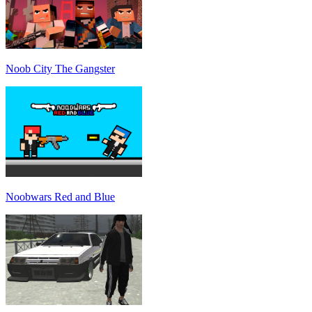
Noob City The Gangster
Noobwars Red and Blue