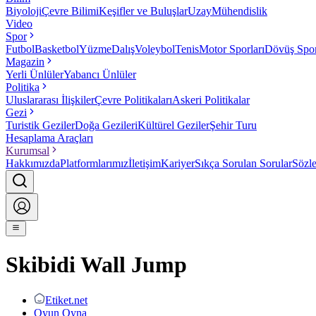
Biyoloji
Çevre Bilimi
Keşifler ve Buluşlar
Uzay
Mühendislik
Video
Spor
Futbol
Basketbol
Yüzme
Dalış
Voleybol
Tenis
Motor Sporları
Dövüş Spor
Magazin
Yerli Ünlüler
Yabancı Ünlüler
Politika
Uluslararası İlişkiler
Çevre Politikaları
Askeri Politikalar
Gezi
Turistik Geziler
Doğa Gezileri
Kültürel Geziler
Şehir Turu
Hesaplama Araçları
Kurumsal
Hakkımızda
Platformlarımız
İletişim
Kariyer
Sıkça Sorulan Sorular
Sözl
Skibidi Wall Jump
Etiket.net
Oyun Oyna