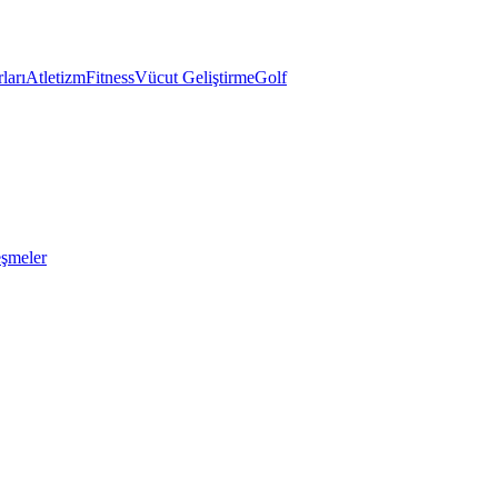
ları
Atletizm
Fitness
Vücut Geliştirme
Golf
eşmeler