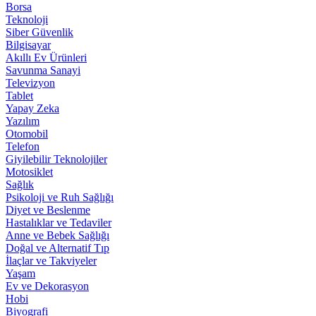
Borsa
Teknoloji
Siber Güvenlik
Bilgisayar
Akıllı Ev Ürünleri
Savunma Sanayi
Televizyon
Tablet
Yapay Zeka
Yazılım
Otomobil
Telefon
Giyilebilir Teknolojiler
Motosiklet
Sağlık
Psikoloji ve Ruh Sağlığı
Diyet ve Beslenme
Hastalıklar ve Tedaviler
Anne ve Bebek Sağlığı
Doğal ve Alternatif Tıp
İlaçlar ve Takviyeler
Yaşam
Ev ve Dekorasyon
Hobi
Biyografi