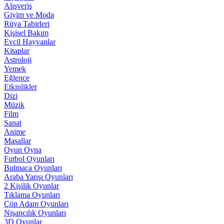
Alışveriş
Giyim ve Moda
Rüya Tabirleri
Kişisel Bakım
Evcil Hayvanlar
Kitaplar
Astroloji
Yemek
Eğlence
Etkinlikler
Dizi
Müzik
Film
Sanat
Anime
Masallar
Oyun Oyna
Futbol Oyunları
Bulmaca Oyunları
Araba Yarışı Oyunları
2 Kişilik Oyunlar
Tıklama Oyunları
Çöp Adam Oyunları
Nişancılık Oyunları
3D Oyunlar