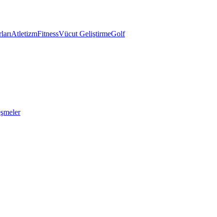
ları
Atletizm
Fitness
Vücut Geliştirme
Golf
eşmeler