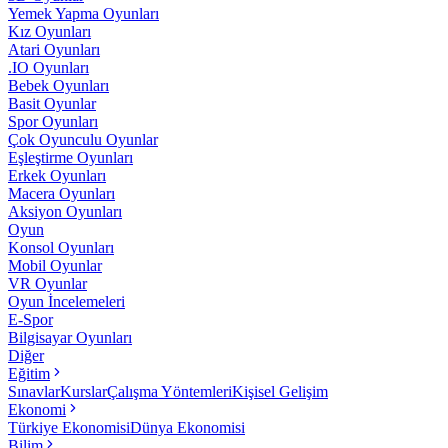
Yemek Yapma Oyunları
Kız Oyunları
Atari Oyunları
.IO Oyunları
Bebek Oyunları
Basit Oyunlar
Spor Oyunları
Çok Oyunculu Oyunlar
Eşleştirme Oyunları
Erkek Oyunları
Macera Oyunları
Aksiyon Oyunları
Oyun
Konsol Oyunları
Mobil Oyunlar
VR Oyunlar
Oyun İncelemeleri
E-Spor
Bilgisayar Oyunları
Diğer
Eğitim
Sınavlar
Kurslar
Çalışma Yöntemleri
Kişisel Gelişim
Ekonomi
Türkiye Ekonomisi
Dünya Ekonomisi
Bilim