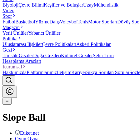
Biyoloji
Çevre Bilimi
Keşifler ve Buluşlar
Uzay
Mühendislik
Video
Spor
Futbol
Basketbol
Yüzme
Dalış
Voleybol
Tenis
Motor Sporları
Dövüş Spor
Magazin
Yerli Ünlüler
Yabancı Ünlüler
Politika
Uluslararası İlişkiler
Çevre Politikaları
Askeri Politikalar
Gezi
Turistik Geziler
Doğa Gezileri
Kültürel Geziler
Şehir Turu
Hesaplama Araçları
Kurumsal
Hakkımızda
Platformlarımız
İletişim
Kariyer
Sıkça Sorulan Sorular
Sözl
Slope Ball
Etiket.net
Oyun Oyna