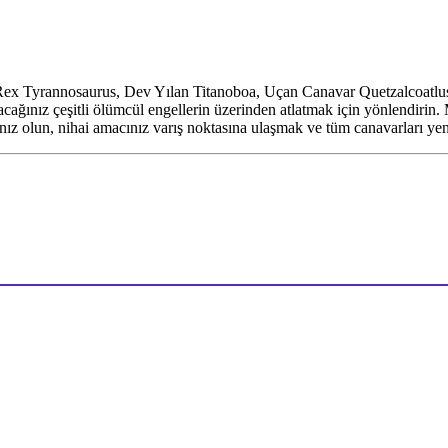
 T-Rex Tyrannosaurus, Dev Yılan Titanoboa, Uçan Canavar Quetzalcoatl
cağınız çeşitli ölümcül engellerin üzerinden atlatmak için yönlendirin.
z olun, nihai amacınız varış noktasına ulaşmak ve tüm canavarları yenm