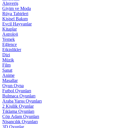
Alışveriş
Giyim ve Moda
Rüya Tabirleri
Kişisel Bakım
Evcil Hayvanlar
Kitaplar
Astroloji
Yemek
Eğlence
Etkinlikler
Dizi
Müzik
Film
Sanat
Anime
Masallar
Oyun Oyna
Futbol Oyunları
Bulmaca Oyunları
Araba Yarışı Oyunları
2 Kişilik Oyunlar
Tıklama Oyunları
Çöp Adam Oyunları
Nişancılık Oyunları
3D Oyunlar