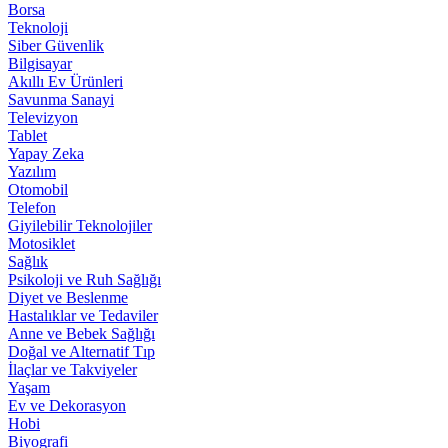
Borsa
Teknoloji
Siber Güvenlik
Bilgisayar
Akıllı Ev Ürünleri
Savunma Sanayi
Televizyon
Tablet
Yapay Zeka
Yazılım
Otomobil
Telefon
Giyilebilir Teknolojiler
Motosiklet
Sağlık
Psikoloji ve Ruh Sağlığı
Diyet ve Beslenme
Hastalıklar ve Tedaviler
Anne ve Bebek Sağlığı
Doğal ve Alternatif Tıp
İlaçlar ve Takviyeler
Yaşam
Ev ve Dekorasyon
Hobi
Biyografi