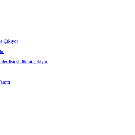
ne Çıkıyor
ir
mler listesi dikkat çekiyor
nıttı