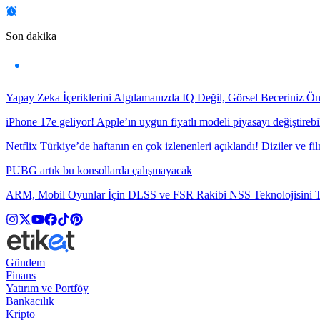
Son dakika
Yapay Zeka İçeriklerini Algılamanızda IQ Değil, Görsel Beceriniz Ö
iPhone 17e geliyor! Apple’ın uygun fiyatlı modeli piyasayı değiştirebil
Netflix Türkiye’de haftanın en çok izlenenleri açıklandı! Diziler ve fil
PUBG artık bu konsollarda çalışmayacak
ARM, Mobil Oyunlar İçin DLSS ve FSR Rakibi NSS Teknolojisini Ta
Gündem
Finans
Yatırım ve Portföy
Bankacılık
Kripto