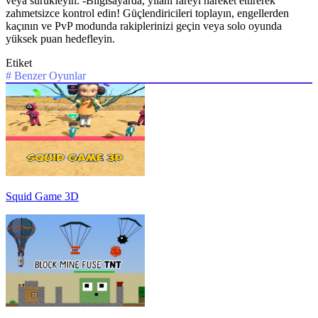
veya sürükleyin. -Bilgisayarda, yılanı fareyi hareket ettirerek
zahmetsizce kontrol edin! Güçlendiricileri toplayın, engellerden
kaçının ve PvP modunda rakiplerinizi geçin veya solo oyunda
yüksek puan hedefleyin.
Etiket
#
Benzer Oyunlar
Squid Game 3D