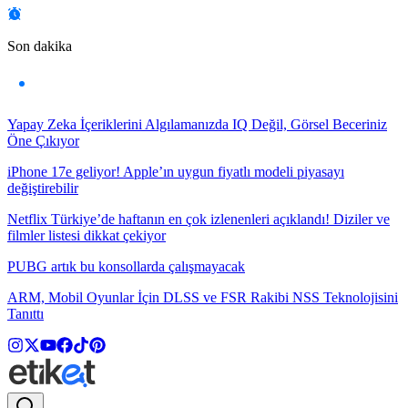
Son dakika
Yapay Zeka İçeriklerini Algılamanızda IQ Değil, Görsel Beceriniz
Öne Çıkıyor
iPhone 17e geliyor! Apple’ın uygun fiyatlı modeli piyasayı
değiştirebilir
Netflix Türkiye’de haftanın en çok izlenenleri açıklandı! Diziler ve
filmler listesi dikkat çekiyor
PUBG artık bu konsollarda çalışmayacak
ARM, Mobil Oyunlar İçin DLSS ve FSR Rakibi NSS Teknolojisini
Tanıttı