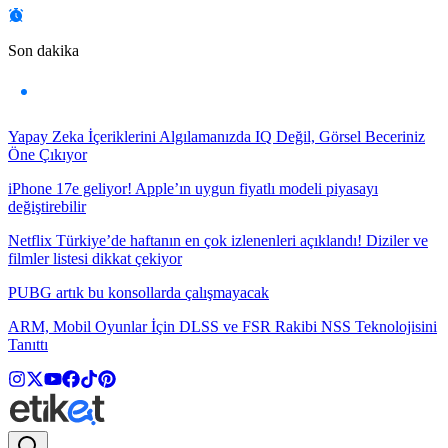
Son dakika
Yapay Zeka İçeriklerini Algılamanızda IQ Değil, Görsel Beceriniz
Öne Çıkıyor
iPhone 17e geliyor! Apple’ın uygun fiyatlı modeli piyasayı
değiştirebilir
Netflix Türkiye’de haftanın en çok izlenenleri açıklandı! Diziler ve
filmler listesi dikkat çekiyor
PUBG artık bu konsollarda çalışmayacak
ARM, Mobil Oyunlar İçin DLSS ve FSR Rakibi NSS Teknolojisini
Tanıttı