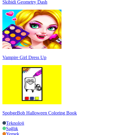
Skibidi Geometry Dash
Vampire Girl Dress Up
SpobgeBob Halloween Coloring Book
Teknoloji
Sağlık
Yemek