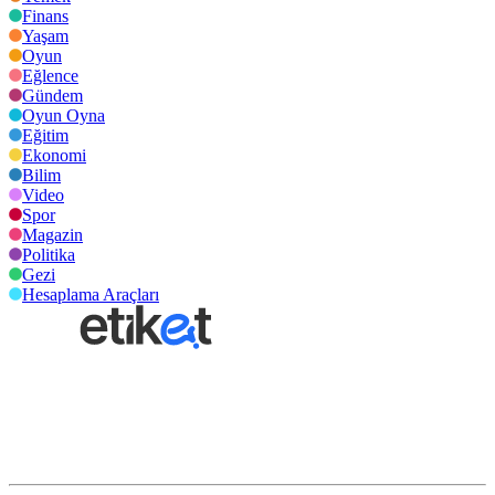
Finans
Yaşam
Oyun
Eğlence
Gündem
Oyun Oyna
Eğitim
Ekonomi
Bilim
Video
Spor
Magazin
Politika
Gezi
Hesaplama Araçları