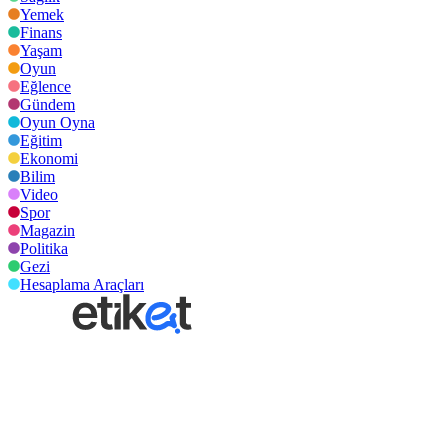
Yemek
Finans
Yaşam
Oyun
Eğlence
Gündem
Oyun Oyna
Eğitim
Ekonomi
Bilim
Video
Spor
Magazin
Politika
Gezi
Hesaplama Araçları