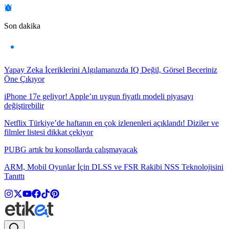
Son dakika
Yapay Zeka İçeriklerini Algılamanızda IQ Değil, Görsel Beceriniz
Öne Çıkıyor
iPhone 17e geliyor! Apple’ın uygun fiyatlı modeli piyasayı
değiştirebilir
Netflix Türkiye’de haftanın en çok izlenenleri açıklandı! Diziler ve
filmler listesi dikkat çekiyor
PUBG artık bu konsollarda çalışmayacak
ARM, Mobil Oyunlar İçin DLSS ve FSR Rakibi NSS Teknolojisini
Tanıttı