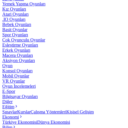
Yemek Yapma Oyunları
Kız Oyunları
Atari Oyunları
.IO Oyunları
Bebek Oyunları
Basit Oyunlar
Spor Oyunları
Çok Oyunculu Oyunlar
Eşleştirme Oyunları
Erkek Oyunları
Macera Oyunları
Aksiyon Oyunları
Oyun
Konsol Oyunları
Mobil Oyunlar
VR Oyunlar
Oyun İncelemeleri
E-Spor
Bilgisayar Oyunları
Diğer
Eğitim
Sınavlar
Kurslar
Çalışma Yöntemleri
Kişisel Gelişim
Ekonomi
Türkiye Ekonomisi
Dünya Ekonomisi
Bilim