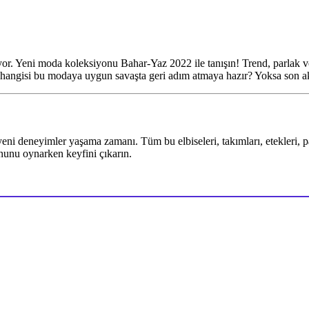
yor. Yeni moda koleksiyonu Bahar-Yaz 2022 ile tanışın! Trend, parlak ve
n hangisi bu modaya uygun savaşta geri adım atmaya hazır? Yoksa son a
i deneyimler yaşama zamanı. Tüm bu elbiseleri, takımları, etekleri, pant
unu oynarken keyfini çıkarın.