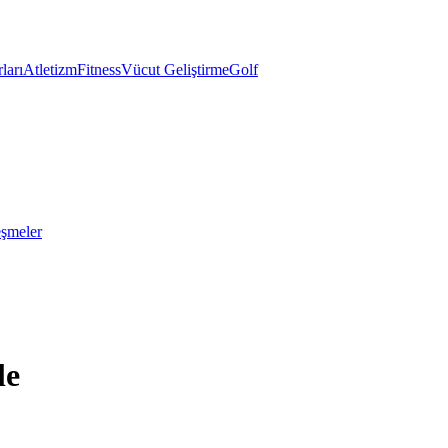
ları
Atletizm
Fitness
Vücut Geliştirme
Golf
eşmeler
le