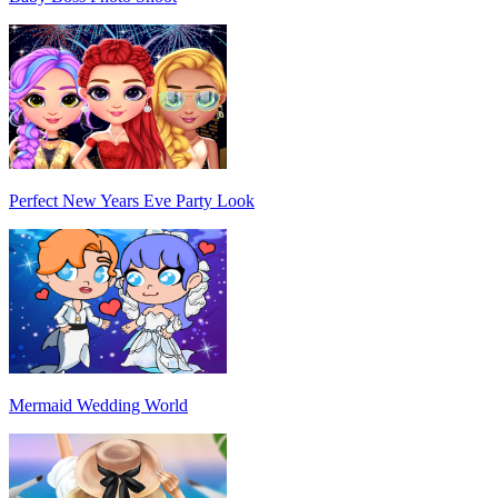
Perfect New Years Eve Party Look
Mermaid Wedding World