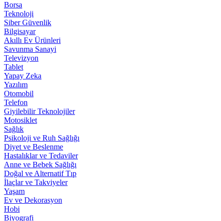
Borsa
Teknoloji
Siber Güvenlik
Bilgisayar
Akıllı Ev Ürünleri
Savunma Sanayi
Televizyon
Tablet
Yapay Zeka
Yazılım
Otomobil
Telefon
Giyilebilir Teknolojiler
Motosiklet
Sağlık
Psikoloji ve Ruh Sağlığı
Diyet ve Beslenme
Hastalıklar ve Tedaviler
Anne ve Bebek Sağlığı
Doğal ve Alternatif Tıp
İlaçlar ve Takviyeler
Yaşam
Ev ve Dekorasyon
Hobi
Biyografi