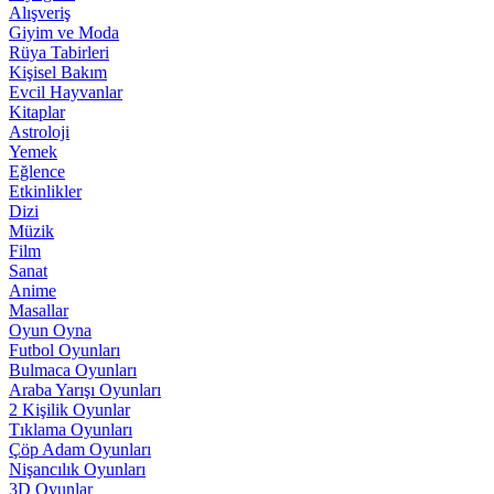
Alışveriş
Giyim ve Moda
Rüya Tabirleri
Kişisel Bakım
Evcil Hayvanlar
Kitaplar
Astroloji
Yemek
Eğlence
Etkinlikler
Dizi
Müzik
Film
Sanat
Anime
Masallar
Oyun Oyna
Futbol Oyunları
Bulmaca Oyunları
Araba Yarışı Oyunları
2 Kişilik Oyunlar
Tıklama Oyunları
Çöp Adam Oyunları
Nişancılık Oyunları
3D Oyunlar