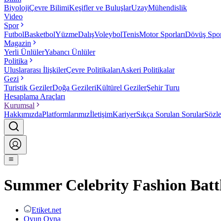
Biyoloji
Çevre Bilimi
Keşifler ve Buluşlar
Uzay
Mühendislik
Video
Spor
Futbol
Basketbol
Yüzme
Dalış
Voleybol
Tenis
Motor Sporları
Dövüş Spor
Magazin
Yerli Ünlüler
Yabancı Ünlüler
Politika
Uluslararası İlişkiler
Çevre Politikaları
Askeri Politikalar
Gezi
Turistik Geziler
Doğa Gezileri
Kültürel Geziler
Şehir Turu
Hesaplama Araçları
Kurumsal
Hakkımızda
Platformlarımız
İletişim
Kariyer
Sıkça Sorulan Sorular
Sözl
Summer Celebrity Fashion Batt
Etiket.net
Oyun Oyna