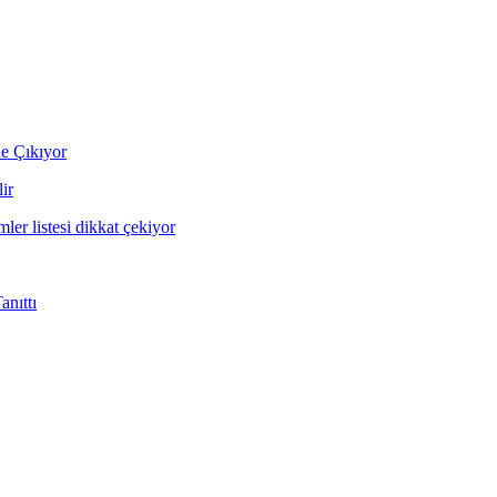
ne Çıkıyor
ir
mler listesi dikkat çekiyor
nıttı