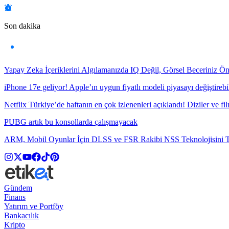
Son dakika
Yapay Zeka İçeriklerini Algılamanızda IQ Değil, Görsel Beceriniz Ö
iPhone 17e geliyor! Apple’ın uygun fiyatlı modeli piyasayı değiştirebil
Netflix Türkiye’de haftanın en çok izlenenleri açıklandı! Diziler ve fil
PUBG artık bu konsollarda çalışmayacak
ARM, Mobil Oyunlar İçin DLSS ve FSR Rakibi NSS Teknolojisini Ta
Gündem
Finans
Yatırım ve Portföy
Bankacılık
Kripto