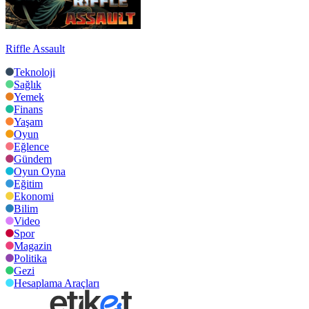
Riffle Assault
Teknoloji
Sağlık
Yemek
Finans
Yaşam
Oyun
Eğlence
Gündem
Oyun Oyna
Eğitim
Ekonomi
Bilim
Video
Spor
Magazin
Politika
Gezi
Hesaplama Araçları