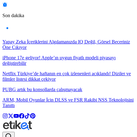
Son dakika
Yapay Zeka İçeriklerini Algılamanızda IQ Değil, Görsel Beceriniz
Öne Çıkıyor
iPhone 17e geliyor! Apple’ın uygun fiyatlı modeli piyasayı
değiştirebilir
Netflix Türkiye’de haftanın en çok izlenenleri açıklandı! Diziler ve
filmler listesi dikkat çekiyor
PUBG artık bu konsollarda çalışmayacak
ARM, Mobil Oyunlar İçin DLSS ve FSR Rakibi NSS Teknolojisini
Tanıttı