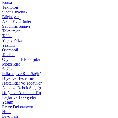
Borsa
Teknoloji
Siber Güvenlik
Bilgisayar
Akıllı Ev Ürünleri
Savunma Sanayi
Televizyon
Tablet
Yapay Zeka
Yazılım
Otomobil
Telefon
Giyilebilir Teknolojiler
Motosiklet
Sağlık
Psikoloji ve Ruh Sağlığı
Diyet ve Beslenme
Hastalıklar ve Tedaviler
Anne ve Bebek Sağlığı
Doğal ve Alternatif Tıp
İlaçlar ve Takviyeler
Yaşam
Ev ve Dekorasyon
Hobi
Biyografi