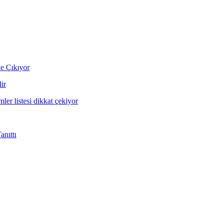
ne Çıkıyor
ir
mler listesi dikkat çekiyor
nıttı