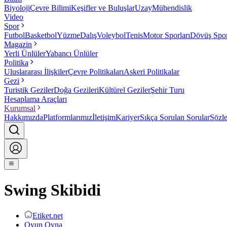
Biyoloji
Çevre Bilimi
Keşifler ve Buluşlar
Uzay
Mühendislik
Video
Spor
Futbol
Basketbol
Yüzme
Dalış
Voleybol
Tenis
Motor Sporları
Dövüş Spor
Magazin
Yerli Ünlüler
Yabancı Ünlüler
Politika
Uluslararası İlişkiler
Çevre Politikaları
Askeri Politikalar
Gezi
Turistik Geziler
Doğa Gezileri
Kültürel Geziler
Şehir Turu
Hesaplama Araçları
Kurumsal
Hakkımızda
Platformlarımız
İletişim
Kariyer
Sıkça Sorulan Sorular
Sözl
Swing Skibidi
Etiket.net
Oyun Oyna