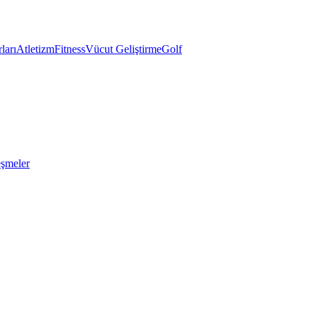
ları
Atletizm
Fitness
Vücut Geliştirme
Golf
eşmeler