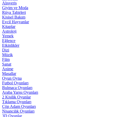
Alışveriş
Giyim ve Moda
Rüya Tabirleri
Kişisel Bakım
Evcil Hayvanlar
Kitaplar
Astroloji
Yemek
Eğlence
Etkinlikler
Dizi
Müzik
Film
Sanat
Anime
Masallar
Oyun Oyna
Futbol Oyunları
Bulmaca Oyunları
Araba Yarışı Oyunları
2 Kişilik Oyunlar
Tıklama Oyunları
Çöp Adam Oyunları
Nişancılık Oyunları
3D Oyunlar