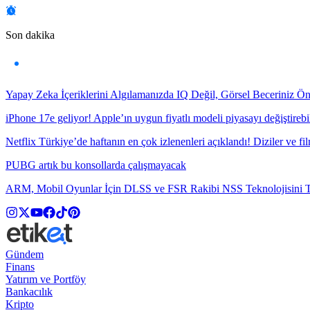
Son dakika
Yapay Zeka İçeriklerini Algılamanızda IQ Değil, Görsel Beceriniz Ö
iPhone 17e geliyor! Apple’ın uygun fiyatlı modeli piyasayı değiştirebil
Netflix Türkiye’de haftanın en çok izlenenleri açıklandı! Diziler ve fil
PUBG artık bu konsollarda çalışmayacak
ARM, Mobil Oyunlar İçin DLSS ve FSR Rakibi NSS Teknolojisini Ta
Gündem
Finans
Yatırım ve Portföy
Bankacılık
Kripto