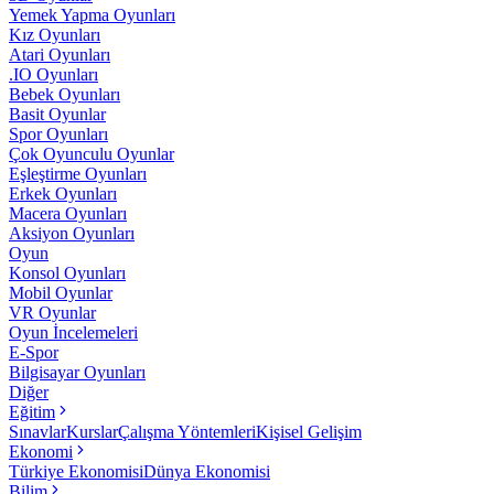
Yemek Yapma Oyunları
Kız Oyunları
Atari Oyunları
.IO Oyunları
Bebek Oyunları
Basit Oyunlar
Spor Oyunları
Çok Oyunculu Oyunlar
Eşleştirme Oyunları
Erkek Oyunları
Macera Oyunları
Aksiyon Oyunları
Oyun
Konsol Oyunları
Mobil Oyunlar
VR Oyunlar
Oyun İncelemeleri
E-Spor
Bilgisayar Oyunları
Diğer
Eğitim
Sınavlar
Kurslar
Çalışma Yöntemleri
Kişisel Gelişim
Ekonomi
Türkiye Ekonomisi
Dünya Ekonomisi
Bilim