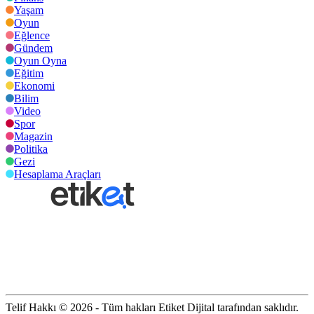
Yaşam
Oyun
Eğlence
Gündem
Oyun Oyna
Eğitim
Ekonomi
Bilim
Video
Spor
Magazin
Politika
Gezi
Hesaplama Araçları
Telif Hakkı © 2026 - Tüm hakları Etiket Dijital tarafından saklıdır.