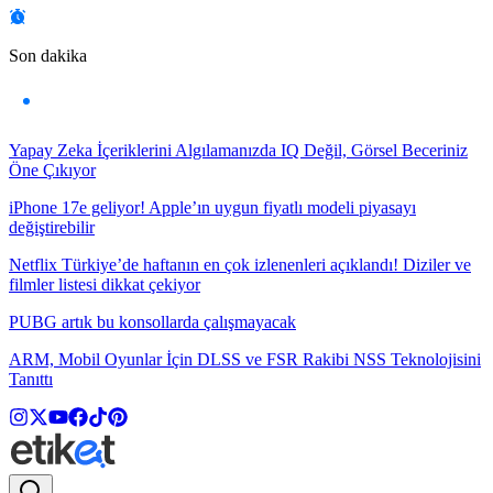
Son dakika
Yapay Zeka İçeriklerini Algılamanızda IQ Değil, Görsel Beceriniz
Öne Çıkıyor
iPhone 17e geliyor! Apple’ın uygun fiyatlı modeli piyasayı
değiştirebilir
Netflix Türkiye’de haftanın en çok izlenenleri açıklandı! Diziler ve
filmler listesi dikkat çekiyor
PUBG artık bu konsollarda çalışmayacak
ARM, Mobil Oyunlar İçin DLSS ve FSR Rakibi NSS Teknolojisini
Tanıttı