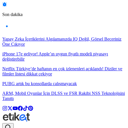
Son dakika
Yapay Zeka İçeriklerini Algılamanızda IQ Değil, Görsel Beceriniz
Öne Çıkıyor
iPhone 17e geliyor! Apple’ın uygun fiyatlı modeli piyasayı
değiştirebilir
Netflix Türkiye’de haftanın en çok izlenenleri açıklandı! Diziler ve
filmler listesi dikkat çekiyor
PUBG artık bu konsollarda çalışmayacak
ARM, Mobil Oyunlar İçin DLSS ve FSR Rakibi NSS Teknolojisini
Tanıttı