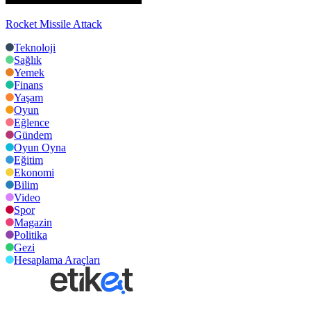
Rocket Missile Attack
Teknoloji
Sağlık
Yemek
Finans
Yaşam
Oyun
Eğlence
Gündem
Oyun Oyna
Eğitim
Ekonomi
Bilim
Video
Spor
Magazin
Politika
Gezi
Hesaplama Araçları