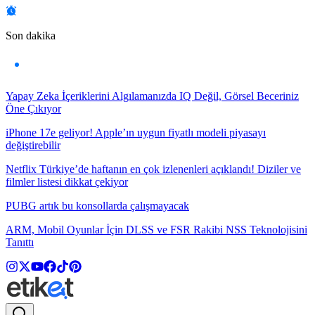
Son dakika
Yapay Zeka İçeriklerini Algılamanızda IQ Değil, Görsel Beceriniz
Öne Çıkıyor
iPhone 17e geliyor! Apple’ın uygun fiyatlı modeli piyasayı
değiştirebilir
Netflix Türkiye’de haftanın en çok izlenenleri açıklandı! Diziler ve
filmler listesi dikkat çekiyor
PUBG artık bu konsollarda çalışmayacak
ARM, Mobil Oyunlar İçin DLSS ve FSR Rakibi NSS Teknolojisini
Tanıttı