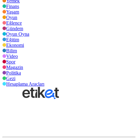
Yemek
Finans
Yaşam
Oyun
Eğlence
Gündem
Oyun Oyna
Eğitim
Ekonomi
Bilim
Video
Spor
Magazin
Politika
Gezi
Hesaplama Araçları