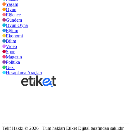
Yaşam
Oyun
Eğlence
Gündem
Oyun Oyna
Eğitim
Ekonomi
Bilim
Video
Spor
Magazin
Politika
Gezi
Hesaplama Araçları
Telif Hakkı © 2026 - Tüm hakları Etiket Dijital tarafından saklıdır.