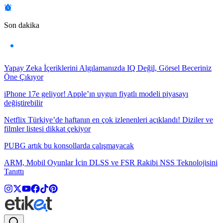
Son dakika
Yapay Zeka İçeriklerini Algılamanızda IQ Değil, Görsel Beceriniz
Öne Çıkıyor
iPhone 17e geliyor! Apple’ın uygun fiyatlı modeli piyasayı
değiştirebilir
Netflix Türkiye’de haftanın en çok izlenenleri açıklandı! Diziler ve
filmler listesi dikkat çekiyor
PUBG artık bu konsollarda çalışmayacak
ARM, Mobil Oyunlar İçin DLSS ve FSR Rakibi NSS Teknolojisini
Tanıttı