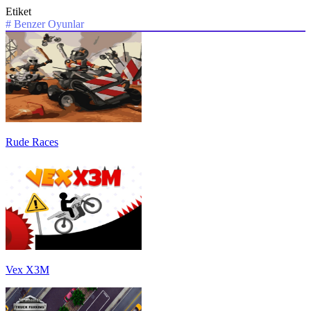
Etiket
#
Benzer Oyunlar
Rude Races
Vex X3M