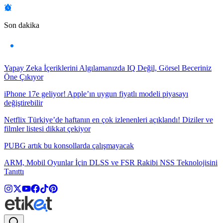
Son dakika
Yapay Zeka İçeriklerini Algılamanızda IQ Değil, Görsel Beceriniz
Öne Çıkıyor
iPhone 17e geliyor! Apple’ın uygun fiyatlı modeli piyasayı
değiştirebilir
Netflix Türkiye’de haftanın en çok izlenenleri açıklandı! Diziler ve
filmler listesi dikkat çekiyor
PUBG artık bu konsollarda çalışmayacak
ARM, Mobil Oyunlar İçin DLSS ve FSR Rakibi NSS Teknolojisini
Tanıttı