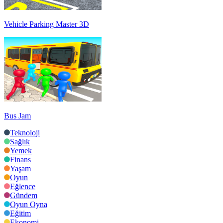
Vehicle Parking Master 3D
Bus Jam
Teknoloji
Sağlık
Yemek
Finans
Yaşam
Oyun
Eğlence
Gündem
Oyun Oyna
Eğitim
Ekonomi