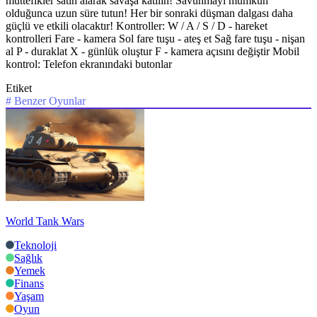
müttefikler satın alarak savaşa katılın! Savunmayı mümkün
olduğunca uzun süre tutun! Her bir sonraki düşman dalgası daha
güçlü ve etkili olacaktır! Kontroller: W / A / S / D - hareket
kontrolleri Fare - kamera Sol fare tuşu - ateş et Sağ fare tuşu - nişan
al P - duraklat X - günlük oluştur F - kamera açısını değiştir Mobil
kontrol: Telefon ekranındaki butonlar
Etiket
#
Benzer Oyunlar
World Tank Wars
Teknoloji
Sağlık
Yemek
Finans
Yaşam
Oyun