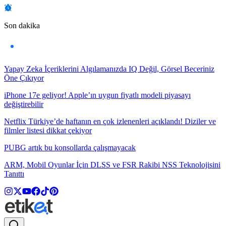
Son dakika
Yapay Zeka İçeriklerini Algılamanızda IQ Değil, Görsel Beceriniz
Öne Çıkıyor
iPhone 17e geliyor! Apple’ın uygun fiyatlı modeli piyasayı
değiştirebilir
Netflix Türkiye’de haftanın en çok izlenenleri açıklandı! Diziler ve
filmler listesi dikkat çekiyor
PUBG artık bu konsollarda çalışmayacak
ARM, Mobil Oyunlar İçin DLSS ve FSR Rakibi NSS Teknolojisini
Tanıttı