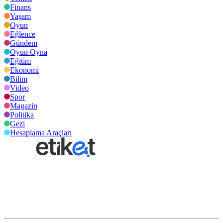
Finans
Yaşam
Oyun
Eğlence
Gündem
Oyun Oyna
Eğitim
Ekonomi
Bilim
Video
Spor
Magazin
Politika
Gezi
Hesaplama Araçları