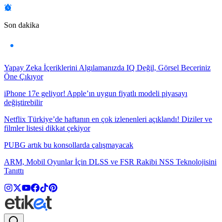
Son dakika
Yapay Zeka İçeriklerini Algılamanızda IQ Değil, Görsel Beceriniz
Öne Çıkıyor
iPhone 17e geliyor! Apple’ın uygun fiyatlı modeli piyasayı
değiştirebilir
Netflix Türkiye’de haftanın en çok izlenenleri açıklandı! Diziler ve
filmler listesi dikkat çekiyor
PUBG artık bu konsollarda çalışmayacak
ARM, Mobil Oyunlar İçin DLSS ve FSR Rakibi NSS Teknolojisini
Tanıttı