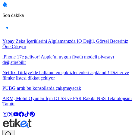
Son dakika
Yapay Zeka İçeriklerini Algılamanızda IQ Değil, Görsel Beceriniz
Öne Çıkıyor
iPhone 17e geliyor! Apple’ın uygun fiyatlı modeli piyasayı
değiştirebilir
Netflix Türkiye’de haftanın en çok izlenenleri açıklandı! Diziler ve
filmler listesi dikkat çekiyor
PUBG artık bu konsollarda çalışmayacak
ARM, Mobil Oyunlar İçin DLSS ve FSR Rakibi NSS Teknolojisini
Tanıttı