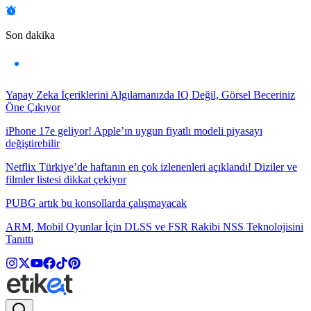
Son dakika
Yapay Zeka İçeriklerini Algılamanızda IQ Değil, Görsel Beceriniz
Öne Çıkıyor
iPhone 17e geliyor! Apple’ın uygun fiyatlı modeli piyasayı
değiştirebilir
Netflix Türkiye’de haftanın en çok izlenenleri açıklandı! Diziler ve
filmler listesi dikkat çekiyor
PUBG artık bu konsollarda çalışmayacak
ARM, Mobil Oyunlar İçin DLSS ve FSR Rakibi NSS Teknolojisini
Tanıttı