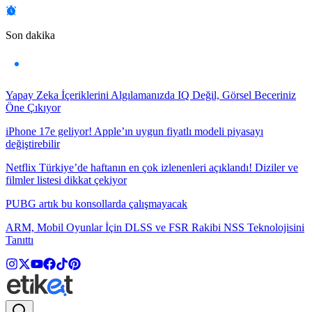
Son dakika
Yapay Zeka İçeriklerini Algılamanızda IQ Değil, Görsel Beceriniz
Öne Çıkıyor
iPhone 17e geliyor! Apple’ın uygun fiyatlı modeli piyasayı
değiştirebilir
Netflix Türkiye’de haftanın en çok izlenenleri açıklandı! Diziler ve
filmler listesi dikkat çekiyor
PUBG artık bu konsollarda çalışmayacak
ARM, Mobil Oyunlar İçin DLSS ve FSR Rakibi NSS Teknolojisini
Tanıttı