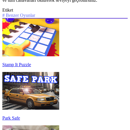
ve tüm canavarları öldürerek seviyeyi geçebilirsiniz.
Etiket
#
Benzer Oyunlar
Stamp It Puzzle
Park Safe