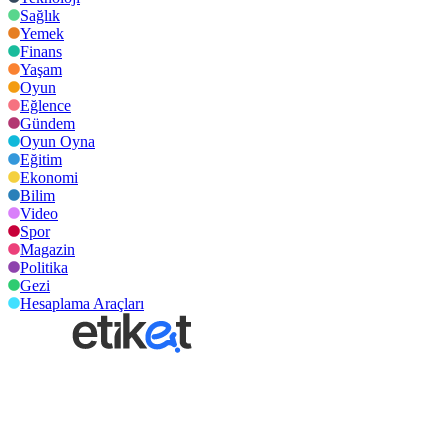
Sağlık
Yemek
Finans
Yaşam
Oyun
Eğlence
Gündem
Oyun Oyna
Eğitim
Ekonomi
Bilim
Video
Spor
Magazin
Politika
Gezi
Hesaplama Araçları