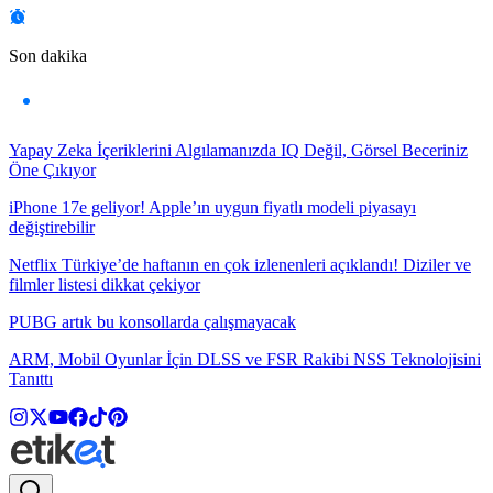
Son dakika
Yapay Zeka İçeriklerini Algılamanızda IQ Değil, Görsel Beceriniz
Öne Çıkıyor
iPhone 17e geliyor! Apple’ın uygun fiyatlı modeli piyasayı
değiştirebilir
Netflix Türkiye’de haftanın en çok izlenenleri açıklandı! Diziler ve
filmler listesi dikkat çekiyor
PUBG artık bu konsollarda çalışmayacak
ARM, Mobil Oyunlar İçin DLSS ve FSR Rakibi NSS Teknolojisini
Tanıttı