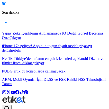
Son dakika
Yapay Zeka İçeriklerini Algılamanızda IQ Değil, Görsel Beceriniz
Öne Çıkıyor
iPhone 17e geliyor! Apple’ın uygun fiyatlı modeli piyasayı
değiştirebilir
Netflix Türkiye’de haftanın en çok izlenenleri açıklandı! Diziler ve
filmler listesi dikkat çekiyor
PUBG artık bu konsollarda çalışmayacak
ARM, Mobil Oyunlar İçin DLSS ve FSR Rakibi NSS Teknolojisini
Tanıttı