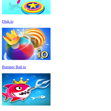
Disk.io
Bumper Ball io