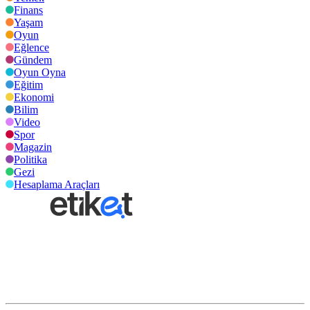
Finans
Yaşam
Oyun
Eğlence
Gündem
Oyun Oyna
Eğitim
Ekonomi
Bilim
Video
Spor
Magazin
Politika
Gezi
Hesaplama Araçları