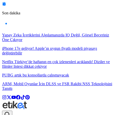
Son dakika
Yapay Zeka İçeriklerini Algılamanızda IQ Değil, Görsel Beceriniz
Öne Çıkıyor
iPhone 17e geliyor! Apple’ın uygun fiyatlı modeli piyasayı
değiştirebilir
Netflix Türkiye’de haftanın en çok izlenenleri açıklandı! Diziler ve
filmler listesi dikkat çekiyor
PUBG artık bu konsollarda çalışmayacak
ARM, Mobil Oyunlar İçin DLSS ve FSR Rakibi NSS Teknolojisini
Tanıttı