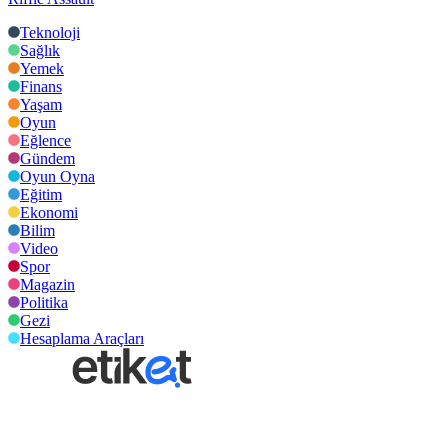
Teknoloji
Sağlık
Yemek
Finans
Yaşam
Oyun
Eğlence
Gündem
Oyun Oyna
Eğitim
Ekonomi
Bilim
Video
Spor
Magazin
Politika
Gezi
Hesaplama Araçları