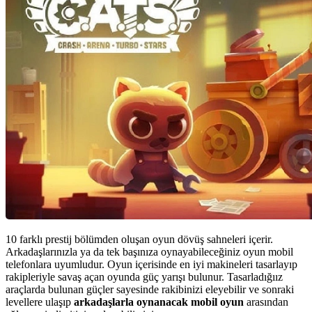
10 farklı prestij bölümden oluşan oyun dövüş sahneleri içerir.
Arkadaşlarınızla ya da tek başınıza oynayabileceğiniz oyun mobil
telefonlara uyumludur. Oyun içerisinde en iyi makineleri tasarlayıp
rakipleriyle savaş açan oyunda güç yarışı bulunur. Tasarladığıız
araçlarda bulunan güçler sayesinde rakibinizi eleyebilir ve sonraki
levellere ulaşıp
arkadaşlarla oynanacak mobil oyun
arasından