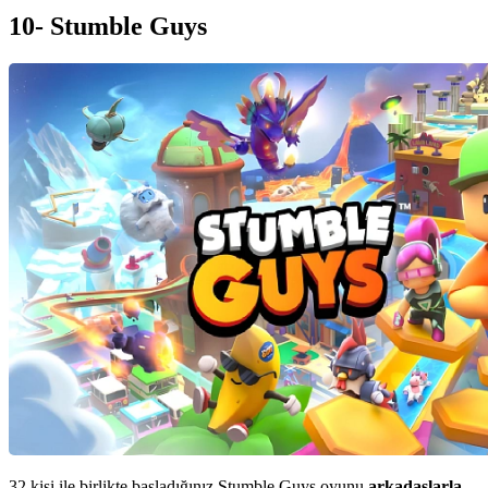
10- Stumble Guys
32 kişi ile birlikte başladığınız Stumble Guys oyunu
arkadaşlarla