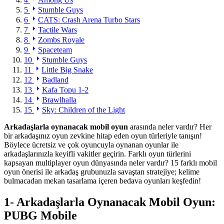
5
Stumble Guys
6
CATS: Crash Arena Turbo Stars
7
Tactile Wars
8
Zombs Royale
9
Spaceteam
10
Stumble Guys
11
Little Big Snake
12
Badland
13
Kafa Topu 1-2
14
Brawlhalla
15
Sky: Children of the Light
Arkadaşlarla oynanacak mobil oyun
arasında neler vardır? Her
bir arkadaşınız oyun zevkine hitap eden oyun türleriyle tanışın!
Böylece ücretsiz ve çok oyuncuyla oynanan oyunlar ile
arkadaşlarınızla keyifli vakitler geçirin. Farklı oyun türlerini
kapsayan multiplayer oyun dünyasında neler vardır? 15 farklı mobil
oyun önerisi ile arkadaş grubunuzla savaştan stratejiye; kelime
bulmacadan mekan tasarlama içeren bedava oyunları keşfedin!
1- Arkadaşlarla Oynanacak Mobil Oyun:
PUBG Mobile