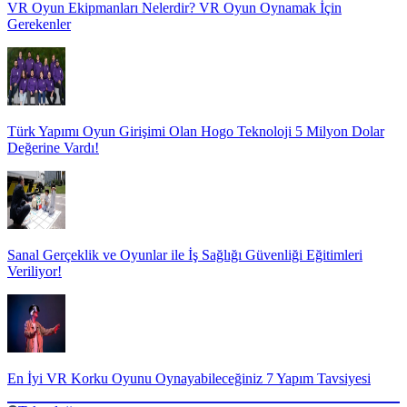
VR Oyun Ekipmanları Nelerdir? VR Oyun Oynamak İçin
Gerekenler
Türk Yapımı Oyun Girişimi Olan Hogo Teknoloji 5 Milyon Dolar
Değerine Vardı!
Sanal Gerçeklik ve Oyunlar ile İş Sağlığı Güvenliği Eğitimleri
Veriliyor!
En İyi VR Korku Oyunu Oynayabileceğiniz 7 Yapım Tavsiyesi