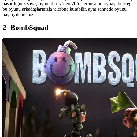
başardığınız savaş oyunudur. 7’den 70’e her insanın oynayabileceği
bu oyunu arkadaşlarınızla telefona kurabilir, aynı sahnede oyunu
paylaşabilirsiniz.
2- BombSquad