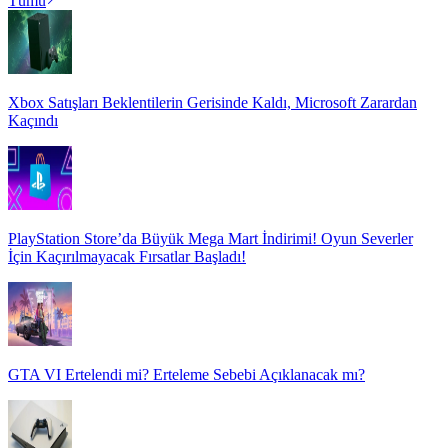
Tümü
Xbox Satışları Beklentilerin Gerisinde Kaldı, Microsoft Zarardan
Kaçındı
PlayStation Store’da Büyük Mega Mart İndirimi! Oyun Severler
İçin Kaçırılmayacak Fırsatlar Başladı!
GTA VI Ertelendi mi? Erteleme Sebebi Açıklanacak mı?