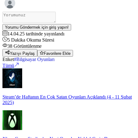
Yorumu Göndermek için giriş yapın!
14.04.25
tarihinde yayınlandı
5
Dakika Okuma Süresi
38
Görüntülenme
Yazıyı Paylaş
Favorilere Ekle
Etiket
#
Bilgisayar Oyunları
Tümü
Steam’de Haftanın En Çok Satan Oyunları Açıklandı (4 - 11 Şubat
2025)