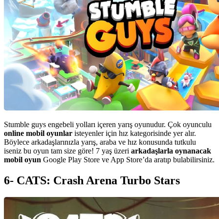
Stumble guys engebeli yolları içeren yarış oyunudur. Çok oyunculu
online mobil oyunlar
isteyenler için hız kategorisinde yer alır.
Böylece arkadaşlarınızla yarış, araba ve hız konusunda tutkulu
iseniz bu oyun tam size göre! 7 yaş üzeri
arkadaşlarla oynanacak
mobil oyun
Google Play Store ve App Store’da aratıp bulabilirsiniz.
6- CATS: Crash Arena Turbo Stars