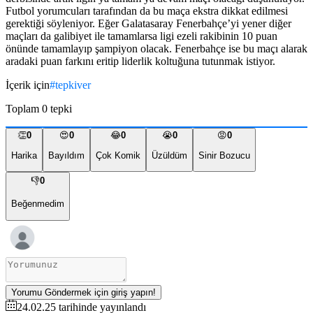
Futbol yorumcuları tarafından da bu maça ekstra dikkat edilmesi
gerektiği söyleniyor. Eğer Galatasaray Fenerbahçe’yi yener diğer
maçları da galibiyet ile tamamlarsa ligi ezeli rakibinin 10 puan
önünde tamamlayıp şampiyon olacak. Fenerbahçe ise bu maçı alarak
aradaki puan farkını eritip liderlik koltuğuna tutunmak istiyor.
İçerik için
#
tepkiver
Toplam
0
tepki
👏
0
😍
0
😂
0
😭
0
😡
0
Harika
Bayıldım
Çok Komik
Üzüldüm
Sinir Bozucu
👎
0
Beğenmedim
Yorumu Göndermek için giriş yapın!
24.02.25
tarihinde yayınlandı