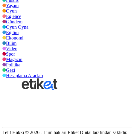
Finans
Yaşam
Oyun
Eğlence
Gündem
Oyun Oyna
Eğitim
Ekonomi
Bilim
Video
Spor
Magazin
Politika
Gezi
Hesaplama Araçları
Telif Hakkı © 2026 - Tüm hakları Etiket Dijital tarafından saklıdır.