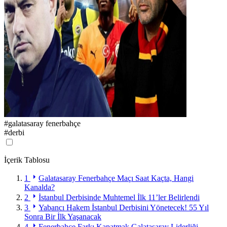
#
galatasaray fenerbahçe
#
derbi
İçerik Tablosu
1
Galatasaray Fenerbahçe Maçı Saat Kaçta, Hangi
Kanalda?
2
İstanbul Derbisinde Muhtemel İlk 11’ler Belirlendi
3
Yabancı Hakem İstanbul Derbisini Yönetecek! 55 Yıl
Sonra Bir İlk Yaşanacak
4
Fenerbahçe Farkı Kapatmak Galatasaray Liderliği