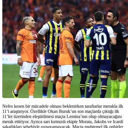
Nefes kesen bir mücadele olması beklenirken taraftarlar merakla ilk
11’i araştırıyor. Özellikle Okan Buruk’un son maçlarda çıktığı ilk
11’ler üzerinden eleştirilmesi maçta Lemina’nın olup olmayacağını
merak ettiriyor. Ayrıca sarı kırmızılı ekipte Morata, Jakobs ve Icardi
sakatlıkları sebebiyle oynayamayacak. Maçta muhtemel ilk onbirler