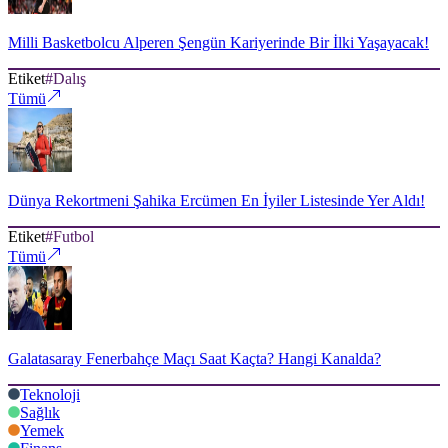
Milli Basketbolcu Alperen Şengün Kariyerinde Bir İlki Yaşayacak!
Etiket
#
Dalış
Tümü
Dünya Rekortmeni Şahika Ercümen En İyiler Listesinde Yer Aldı!
Etiket
#
Futbol
Tümü
Galatasaray Fenerbahçe Maçı Saat Kaçta? Hangi Kanalda?
Teknoloji
Sağlık
Yemek