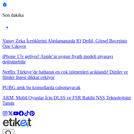
Son dakika
Yapay Zeka İçeriklerini Algılamanızda IQ Değil, Görsel Beceriniz
Öne Çıkıyor
iPhone 17e geliyor! Apple’ın uygun fiyatlı modeli piyasayı
değiştirebilir
Netflix Türkiye’de haftanın en çok izlenenleri açıklandı! Diziler ve
filmler listesi dikkat çekiyor
PUBG artık bu konsollarda çalışmayacak
ARM, Mobil Oyunlar İçin DLSS ve FSR Rakibi NSS Teknolojisini
Tanıttı