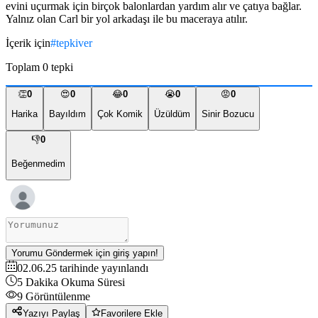
evini uçurmak için birçok balonlardan yardım alır ve çatıya bağlar.
Yalnız olan Carl bir yol arkadaşı ile bu maceraya atılır.
İçerik için
#
tepkiver
Toplam
0
tepki
👏
0
😍
0
😂
0
😭
0
😡
0
Harika
Bayıldım
Çok Komik
Üzüldüm
Sinir Bozucu
👎
0
Beğenmedim
Yorumu Göndermek için giriş yapın!
02.06.25
tarihinde yayınlandı
5
Dakika Okuma Süresi
9
Görüntülenme
Yazıyı Paylaş
Favorilere Ekle