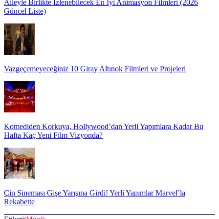
Aileyle Birlikte İzlenebilecek En İyi Animasyon Filmleri (2026
Güncel Liste)
Vazgeçemeyeceğiniz 10 Giray Altınok Filmleri ve Projeleri
Komediden Korkuya, Hollywood’dan Yerli Yapımlara Kadar Bu
Hafta Kaç Yeni Film Vizyonda?
Çin Sineması Gişe Yarışına Girdi! Yerli Yapımlar Marvel’la
Rekabette