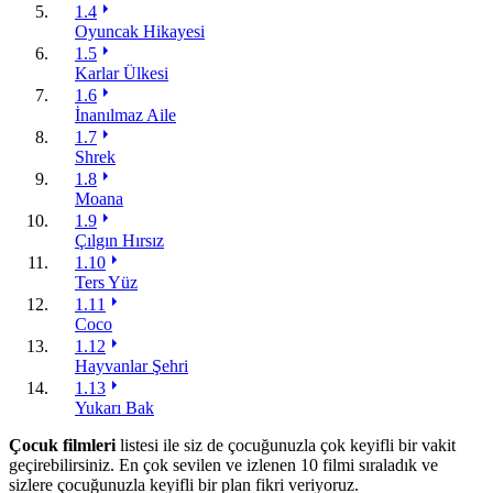
1.4
Oyuncak Hikayesi
1.5
Karlar Ülkesi
1.6
İnanılmaz Aile
1.7
Shrek
1.8
Moana
1.9
Çılgın Hırsız
1.10
Ters Yüz
1.11
Coco
1.12
Hayvanlar Şehri
1.13
Yukarı Bak
Çocuk filmleri
listesi ile siz de çocuğunuzla çok keyifli bir vakit
geçirebilirsiniz. En çok sevilen ve izlenen 10 filmi sıraladık ve
sizlere çocuğunuzla keyifli bir plan fikri veriyoruz.