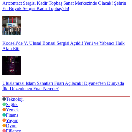
Artcontact Sergisi Kadir Topbaş Sanat Merkezinde Olacak! Şehrin
En Büyük Sergisi Kadir Topbaş’da!
Kocaeli’de V. Ulusal Bonsai Sergisi Açıldı! Yerli ve Yabancı Halk
Akın Etti
Uluslararası İslam Sanatları Fuarı Açılacak! Diyanet’ten Dünyada
İlki Düzenlenen Fuar Nerede?
Teknoloji
Sağlık
Yemek
Finans
Yaşam
Oyun
Eğlence