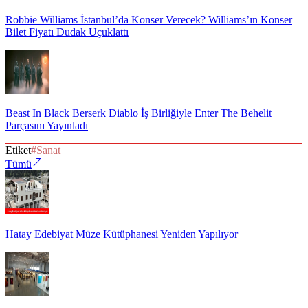
Robbie Williams İstanbul’da Konser Verecek? Williams’ın Konser
Bilet Fiyatı Dudak Uçuklattı
Beast In Black Berserk Diablo İş Birliğiyle Enter The Behelit
Parçasını Yayınladı
Etiket
#
Sanat
Tümü
Hatay Edebiyat Müze Kütüphanesi Yeniden Yapılıyor