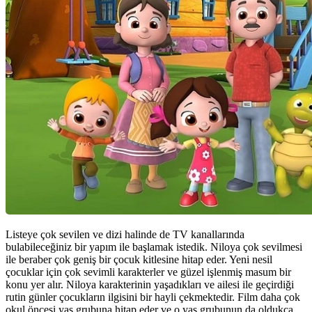
Listeye çok sevilen ve dizi halinde de TV kanallarında
bulabileceğiniz bir yapım ile başlamak istedik. Niloya çok sevilmesi
ile beraber çok geniş bir çocuk kitlesine hitap eder. Yeni nesil
çocuklar için çok sevimli karakterler ve güzel işlenmiş masum bir
konu yer alır. Niloya karakterinin yaşadıkları ve ailesi ile geçirdiği
rutin günler çocukların ilgisini bir hayli çekmektedir. Film daha çok
okul öncesi yaş grubuna hitap eder ve o yaş grubunun da oldukça