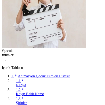
#
çocuk
#
filmleri
İçerik Tablosu
1
Animasyon Çocuk Filmleri Listesi!
1.1
Niloya
1.2
Kayıp Balık Nemo
1.3
Şirinler