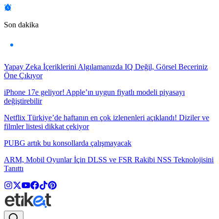
Son dakika
Yapay Zeka İçeriklerini Algılamanızda IQ Değil, Görsel Beceriniz
Öne Çıkıyor
iPhone 17e geliyor! Apple’ın uygun fiyatlı modeli piyasayı
değiştirebilir
Netflix Türkiye’de haftanın en çok izlenenleri açıklandı! Diziler ve
filmler listesi dikkat çekiyor
PUBG artık bu konsollarda çalışmayacak
ARM, Mobil Oyunlar İçin DLSS ve FSR Rakibi NSS Teknolojisini
Tanıttı