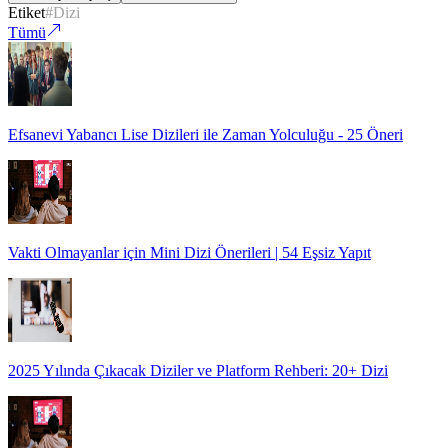
Etiket
#
Dizi
Tümü
Efsanevi Yabancı Lise Dizileri ile Zaman Yolculuğu - 25 Öneri
Vakti Olmayanlar için Mini Dizi Önerileri | 54 Eşsiz Yapıt
2025 Yılında Çıkacak Diziler ve Platform Rehberi: 20+ Dizi