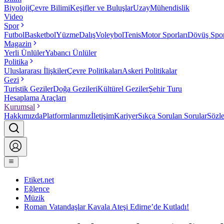
Biyoloji
Çevre Bilimi
Keşifler ve Buluşlar
Uzay
Mühendislik
Video
Spor
Futbol
Basketbol
Yüzme
Dalış
Voleybol
Tenis
Motor Sporları
Dövüş Spor
Magazin
Yerli Ünlüler
Yabancı Ünlüler
Politika
Uluslararası İlişkiler
Çevre Politikaları
Askeri Politikalar
Gezi
Turistik Geziler
Doğa Gezileri
Kültürel Geziler
Şehir Turu
Hesaplama Araçları
Kurumsal
Hakkımızda
Platformlarımız
İletişim
Kariyer
Sıkça Sorulan Sorular
Sözl
Etiket.net
Eğlence
Müzik
Roman Vatandaşlar Kavala Ateşi Edirne’de Kutladı!