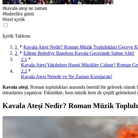
#
kavala ateşi ne zaman
#
hıdırellez günü
#
özel içerik
İçerik Tablosu
1
Kavala Ateşi Nedir? Roman Müzik Toplulukları Geceye Ka
2
Edirne Belediye Bandosu Kavala Gecesinde Sahne Aldı!
2.1
Kavala Ateşi Yakılırken Hangi Müzikler Çalınır? Roman Ge
2.2
Kavala Ateşi Nerede ve Ne Zaman Kurulacak!
Kavala ateşi
, Roman toplulukları arasında önemli bir gelenek olarak 
miraslarını yaşatıyor. Etkinlikte, hem müzik hem de çeşitli geleneksel r
Kavala Ateşi Nedir? Roman Müzik Toplulu