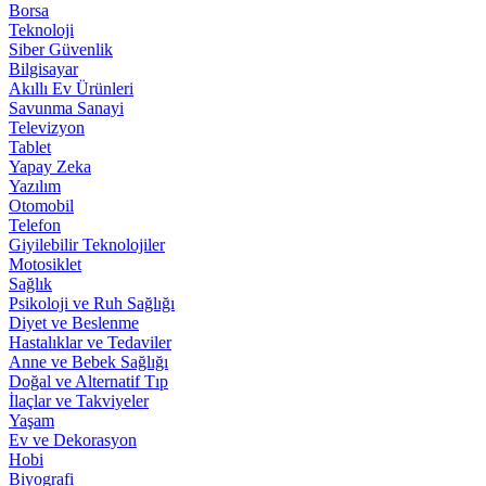
Borsa
Teknoloji
Siber Güvenlik
Bilgisayar
Akıllı Ev Ürünleri
Savunma Sanayi
Televizyon
Tablet
Yapay Zeka
Yazılım
Otomobil
Telefon
Giyilebilir Teknolojiler
Motosiklet
Sağlık
Psikoloji ve Ruh Sağlığı
Diyet ve Beslenme
Hastalıklar ve Tedaviler
Anne ve Bebek Sağlığı
Doğal ve Alternatif Tıp
İlaçlar ve Takviyeler
Yaşam
Ev ve Dekorasyon
Hobi
Biyografi