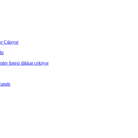
ne Çıkıyor
ir
mler listesi dikkat çekiyor
nıttı