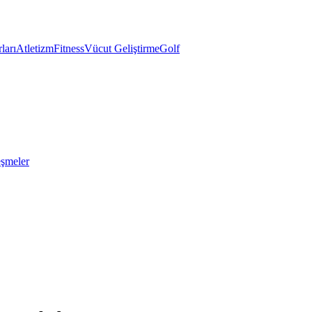
ları
Atletizm
Fitness
Vücut Geliştirme
Golf
eşmeler