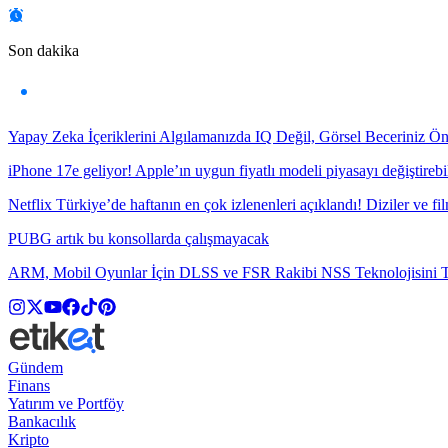
Son dakika
Yapay Zeka İçeriklerini Algılamanızda IQ Değil, Görsel Beceriniz Ö
iPhone 17e geliyor! Apple’ın uygun fiyatlı modeli piyasayı değiştirebil
Netflix Türkiye’de haftanın en çok izlenenleri açıklandı! Diziler ve fil
PUBG artık bu konsollarda çalışmayacak
ARM, Mobil Oyunlar İçin DLSS ve FSR Rakibi NSS Teknolojisini Ta
Gündem
Finans
Yatırım ve Portföy
Bankacılık
Kripto