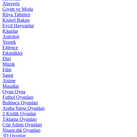
Alışveriş
Giyim ve Moda
Rüya Tabirleri
Kişisel Bakım
Evcil Hayvanlar
Kitaplar
Astroloji
Yemek
Eğlence
Etkinlikler
Dizi
Müzik
Film
Sanat
Anime
Masallar
Oyun Oyna
Futbol Oyunları
Bulmaca Oyunları
Araba Yarışı Oyunları
2 Kişilik Oyunlar
Tıklama Oyunları
Çöp Adam Oyunları
Nişancılık Oyunları
3D Oyunlar