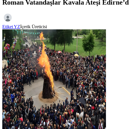
Roman Vatandaşlar Kavala Ateşi Edirne’d
Etiket YZ
İçerik Üreticisi