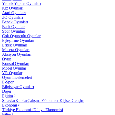
Yemek Yapma Oyunları
Kız Oyunları
Atari Oyunları
.IO Oyunları
Bebek Oyunları
Basit Oyunlar
Spor Oyunları
Çok Oyunculu Oyunlar
Eşleştirme Oyunları
Erkek Oyunları
Macera Oyunları
Aksiyon Oyunları
Oyun
Konsol Oyunları
Mobil Oyunlar
VR Oyunlar
Oyun İncelemeleri
E-Spor
Bilgisayar Oyunları
Diğer
Eğitim
Sınavlar
Kurslar
Çalışma Yöntemleri
Kişisel Gelişim
Ekonomi
Türkiye Ekonomisi
Dünya Ekonomisi
Bilim