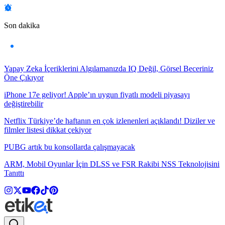
Son dakika
Yapay Zeka İçeriklerini Algılamanızda IQ Değil, Görsel Beceriniz
Öne Çıkıyor
iPhone 17e geliyor! Apple’ın uygun fiyatlı modeli piyasayı
değiştirebilir
Netflix Türkiye’de haftanın en çok izlenenleri açıklandı! Diziler ve
filmler listesi dikkat çekiyor
PUBG artık bu konsollarda çalışmayacak
ARM, Mobil Oyunlar İçin DLSS ve FSR Rakibi NSS Teknolojisini
Tanıttı