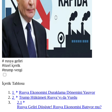
#
rusya geliri
#
özel i̇çerik
#
trump vergi
İçerik Tablosu
1
Rusya Ekonomisi Duraklama Dönemini Yaşıyor
2
Trump Hükümeti Rusya’yı da Vurdu
2.1
Rusya Geliri Düşüşte! Rusya Ekonomisi Batıyor mu?