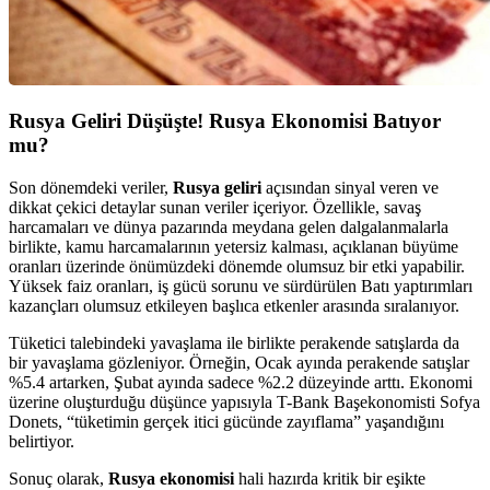
Rusya Geliri Düşüşte! Rusya Ekonomisi Batıyor
mu?
Son dönemdeki veriler,
Rusya geliri
açısından sinyal veren ve
dikkat çekici detaylar sunan veriler içeriyor. Özellikle, savaş
harcamaları ve dünya pazarında meydana gelen dalgalanmalarla
birlikte, kamu harcamalarının yetersiz kalması, açıklanan büyüme
oranları üzerinde önümüzdeki dönemde olumsuz bir etki yapabilir.
Yüksek faiz oranları, iş gücü sorunu ve sürdürülen Batı yaptırımları
kazançları olumsuz etkileyen başlıca etkenler arasında sıralanıyor.
Tüketici talebindeki yavaşlama ile birlikte perakende satışlarda da
bir yavaşlama gözleniyor. Örneğin, Ocak ayında perakende satışlar
%5.4 artarken, Şubat ayında sadece %2.2 düzeyinde arttı. Ekonomi
üzerine oluşturduğu düşünce yapısıyla T-Bank Başekonomisti Sofya
Donets, “tüketimin gerçek itici gücünde zayıflama” yaşandığını
belirtiyor.
Sonuç olarak,
Rusya ekonomisi
hali hazırda kritik bir eşikte