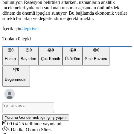
bulunuyor. Resesyon belirtileri artarken, uzmanların analitik
incelemeleri yukarıda sıralanan unsurlar açısından önümüzdeki
dönem de önemli ipuçları sunuyor. Bu bağlamda ekonomik veriler
sürekli bir takip ve değerlendirme gerektirmektir.
İçerik için
#
tepkiver
Toplam
0
tepki
👏
0
😍
0
😂
0
😭
0
😡
0
Harika
Bayıldım
Çok Komik
Üzüldüm
Sinir Bozucu
👎
0
Beğenmedim
Yorumu Göndermek için giriş yapın!
09.04.25
tarihinde yayınlandı
5
Dakika Okuma Süresi