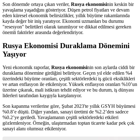
Son dönemde ortaya çıkan veriler,
Rusya ekonomisi
nin keskin bir
yavaşlama yaşadığını gösteriyor. Düşen petrol fiyatları ve devam
eden küresel ekonomik belirsizlikler, yıllık büyüme rakamlarında
kayda değer bir iniş yaratıyor. Ekonomi uzmanları bu durumu
"resesyon" belirtileri olarak tanımlıyor ve dikkat edilmesi gereken
önemli faktörler arasında değerlendiriyor.
Rusya Ekonomisi Duraklama Dönemini
Yaşıyor
Yeni ekonomik raporlar,
Rusya ekonomisi
nin son aylarda ciddi bir
duraklama dönemine girdiğini belirtiyor. Geçen yıl elde edilen %4
üzerindeki büyüme oranları, çeşitli sektörlerdeki iş gücü eksiklikleri
ve artan enflasyon ile etkileniyor. Yüksek enflasyon oranları %10’un
üzerine çıkarak, mali istikrarı tehdit ediyor ve bu durum, iş dünyası
liderleri tarafından kaygıyla karşılanıyor.
Son kapanma verilerine göre, Şubat 2023'te yıllık GSYH büyümesi
%0.8’e düştü. Diğer yandan, sanayi üretimi de %2.2’den sadece
%0.2’ye geriledi. Yavaşlamanın çeşitli sektörlerdeki etkileri
gözlemleniyor. Örneğin, ulaştırmadan toptan ticarete kadar pek çok
sanayi alanı olumsuz etkileniyor.