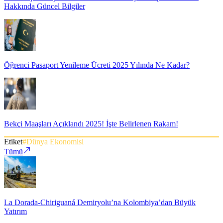
Hakkında Güncel Bilgiler
Öğrenci Pasaport Yenileme Ücreti 2025 Yılında Ne Kadar?
Bekçi Maaşları Açıklandı 2025! İşte Belirlenen Rakam!
Etiket
#
Dünya Ekonomisi
Tümü
La Dorada-Chiriguaná Demiryolu’na Kolombiya’dan Büyük
Yatırım