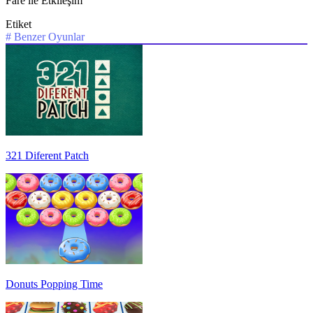
Fare ile Etkileşim
Etiket
#
Benzer Oyunlar
321 Diferent Patch
Donuts Popping Time