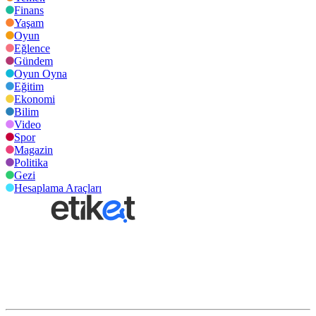
Finans
Yaşam
Oyun
Eğlence
Gündem
Oyun Oyna
Eğitim
Ekonomi
Bilim
Video
Spor
Magazin
Politika
Gezi
Hesaplama Araçları