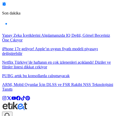
Son dakika
Yapay Zeka İçeriklerini Algılamanızda IQ Değil, Görsel Beceriniz
Öne Çıkıyor
iPhone 17e geliyor! Apple’ın uygun fiyatlı modeli piyasayı
değiştirebilir
Netflix Türkiye’de haftanın en çok izlenenleri açıklandı! Diziler ve
filmler listesi dikkat çekiyor
PUBG artık bu konsollarda çalışmayacak
ARM, Mobil Oyunlar İçin DLSS ve FSR Rakibi NSS Teknolojisini
Tanıttı