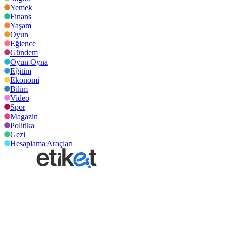
Yemek
Finans
Yaşam
Oyun
Eğlence
Gündem
Oyun Oyna
Eğitim
Ekonomi
Bilim
Video
Spor
Magazin
Politika
Gezi
Hesaplama Araçları