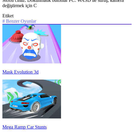
Mobil cihaz: Dokunmatik butonlar PC: WASD ile sürüş, kamera
değiştirmek için C
Etiket
#
Benzer Oyunlar
Mask Evolution 3d
Mega Ramp Car Stunts