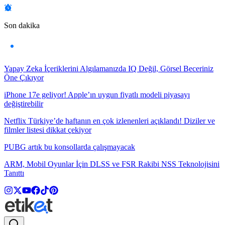
Son dakika
Yapay Zeka İçeriklerini Algılamanızda IQ Değil, Görsel Beceriniz
Öne Çıkıyor
iPhone 17e geliyor! Apple’ın uygun fiyatlı modeli piyasayı
değiştirebilir
Netflix Türkiye’de haftanın en çok izlenenleri açıklandı! Diziler ve
filmler listesi dikkat çekiyor
PUBG artık bu konsollarda çalışmayacak
ARM, Mobil Oyunlar İçin DLSS ve FSR Rakibi NSS Teknolojisini
Tanıttı