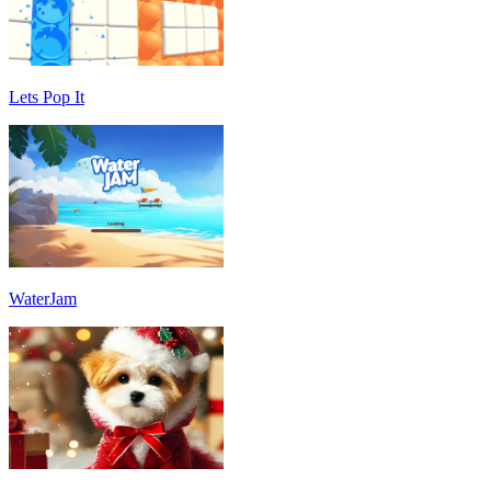
Lets Pop It
WaterJam