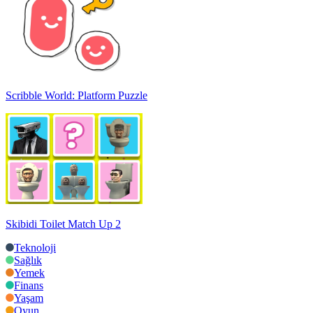
Scribble World: Platform Puzzle
Skibidi Toilet Match Up 2
Teknoloji
Sağlık
Yemek
Finans
Yaşam
Oyun