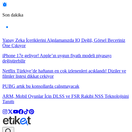
Son dakika
Yapay Zeka İçeriklerini Algılamanızda IQ Değil, Görsel Beceriniz
Öne Çıkıyor
iPhone 17e geliyor! Apple’ın uygun fiyatlı modeli piyasayı
değiştirebilir
Netflix Türkiye’de haftanın en çok izlenenleri açıklandı! Diziler ve
filmler listesi dikkat çekiyor
PUBG artık bu konsollarda çalışmayacak
ARM, Mobil Oyunlar İçin DLSS ve FSR Rakibi NSS Teknolojisini
Tanıttı